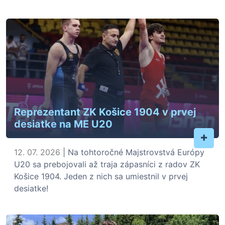
Reprezentant ZK Košice 1904 v prvej
desiatke na ME U20
+
12. 07. 2026
| Na tohtoročné Majstrovstvá Európy
U20 sa prebojovali až traja zápasníci z radov ZK
Košice 1904. Jeden z nich sa umiestnil v prvej
desiatke!