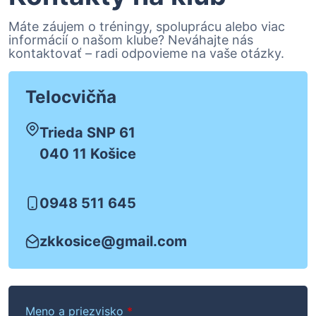
Máte záujem o tréningy, spoluprácu alebo viac
informácií o našom klube? Neváhajte nás
kontaktovať – radi odpovieme na vaše otázky.
Telocvičňa
Trieda SNP 61
040 11 Košice
0948 511 645
zkkosice@gmail.com
Meno a priezvisko
*