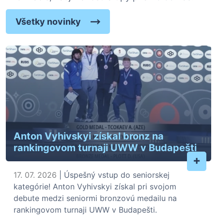
Všetky novinky
Anton Vyhivskyi získal bronz na
rankingovom turnaji UWW v Budapešti
+
17. 07. 2026
| Úspešný vstup do seniorskej
kategórie! Anton Vyhivskyi získal pri svojom
debute medzi seniormi bronzovú medailu na
rankingovom turnaji UWW v Budapešti.