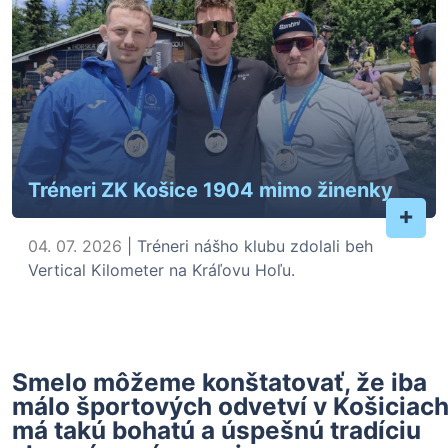
Tréneri ZK Košice 1904 mimo žinenky
+
04. 07. 2026
| Tréneri nášho klubu zdolali beh
Vertical Kilometer na Kráľovu Hoľu.
Smelo môžeme konštatovať, že iba
málo športových odvetví v Košiciac
má takú bohatú a úspešnú tradíciu