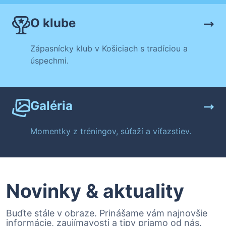
O klube
Zápasnícky klub v Košiciach s tradíciou a
úspechmi.
Galéria
Momentky z tréningov, súťaží a víťazstiev.
Novinky & aktuality
Buďte stále v obraze. Prinášame vám najnovšie
informácie, zaujímavosti a tipy priamo od nás.