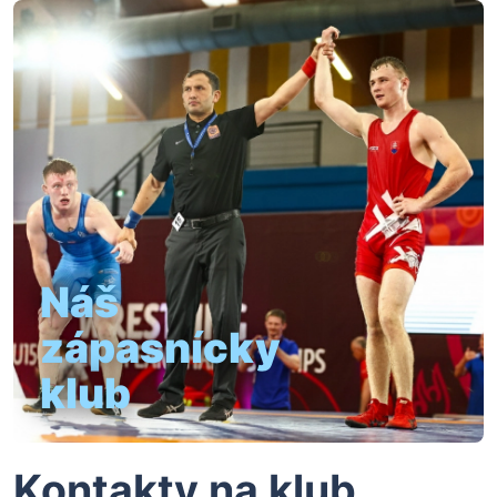
Náš
zápasnícky
klub
Kontakty na klub