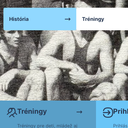
Zápasenie
História
Tréningy
Tréningy
Tréningy
Prih
Tréningy pre deti, mládež aj
Prihlás