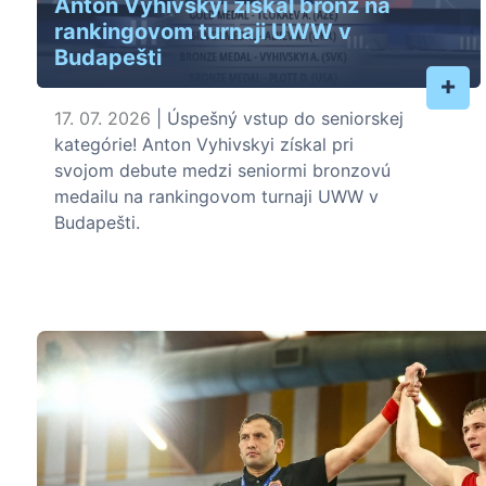
Anton Vyhivskyi získal bronz na
rankingovom turnaji UWW v
Budapešti
+
17. 07. 2026
| Úspešný vstup do seniorskej
kategórie! Anton Vyhivskyi získal pri
svojom debute medzi seniormi bronzovú
medailu na rankingovom turnaji UWW v
Budapešti.