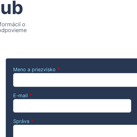
lub
formácií o
 odpovieme
Meno a priezvisko
*
E-mail
*
Správa
*