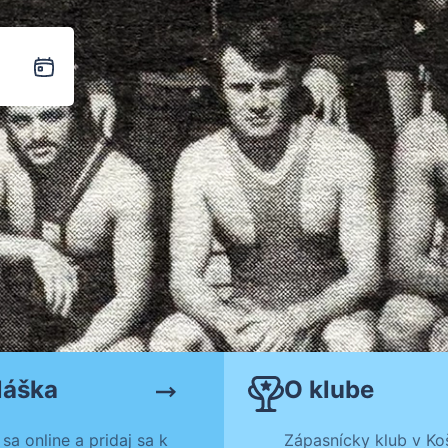
láška
O klube
 sa online a pridaj sa k
Zápasnícky klub v Koš