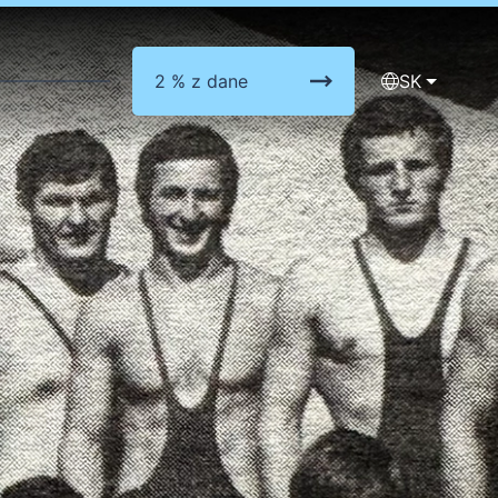
2 % z dane
SK