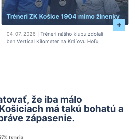
Tréneri ZK Košice 1904 mimo žinenky
+
04. 07. 2026
| Tréneri nášho klubu zdolali
beh Vertical Kilometer na Kráľovu Hoľu.
ovať, že iba málo
 Košiciach má takú bohatú a
práve zápasenie.