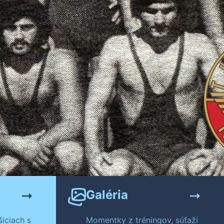
Galéria
iciach s
Momentky z tréningov, súťaží