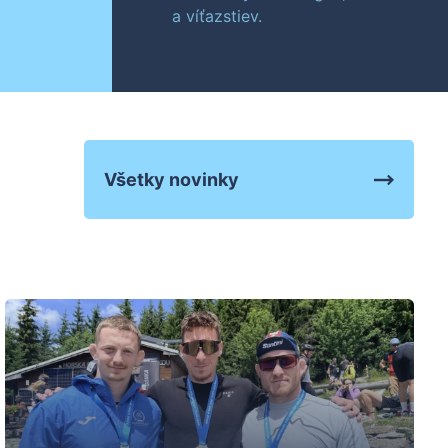
a víťazstiev.
Všetky novinky