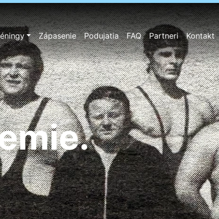
réningy
Zápasenie
Podujatia
FAQ
Partneri
Kontakt
badôvera.
zemie.
lých.