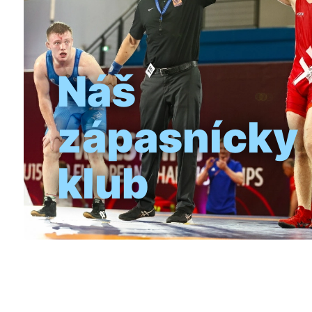
Náš
zápasnícky
klub