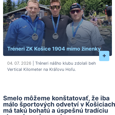
Tréneri ZK Košice 1904 mimo žinenky
+
04. 07. 2026
| Tréneri nášho klubu zdolali beh
Vertical Kilometer na Kráľovu Hoľu.
Smelo môžeme konštatovať, že iba
málo športových odvetví v Košiciac
má takú bohatú a úspešnú tradíciu