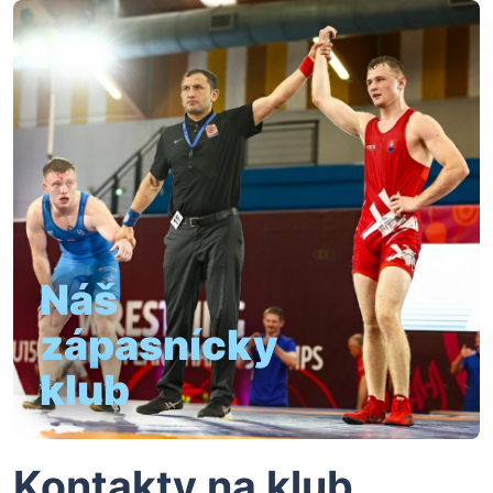
Náš
zápasnícky
klub
Kontakty na klub