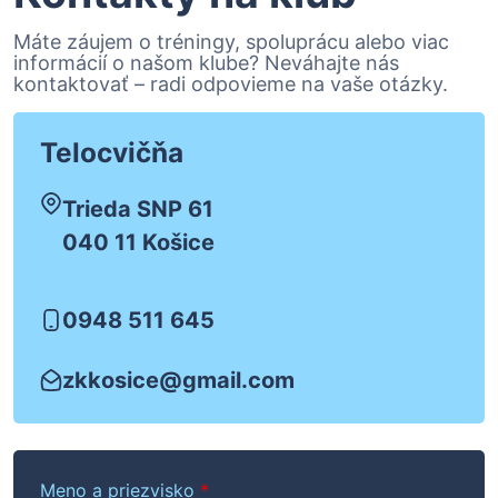
Máte záujem o tréningy, spoluprácu alebo viac
informácií o našom klube? Neváhajte nás
kontaktovať – radi odpovieme na vaše otázky.
Telocvičňa
Trieda SNP 61
040 11 Košice
0948 511 645
zkkosice@gmail.com
Meno a priezvisko
*