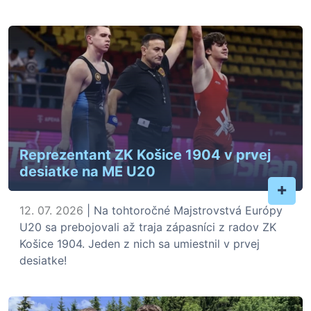
Reprezentant ZK Košice 1904 v prvej
desiatke na ME U20
+
12. 07. 2026
| Na tohtoročné Majstrovstvá Európy
U20 sa prebojovali až traja zápasníci z radov ZK
Košice 1904. Jeden z nich sa umiestnil v prvej
desiatke!