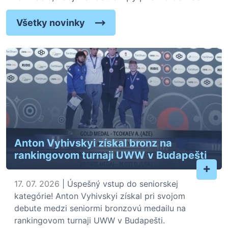
Všetky novinky
Anton Vyhivskyi získal bronz na
rankingovom turnaji UWW v Budapešti
+
17. 07. 2026
| Úspešný vstup do seniorskej
kategórie! Anton Vyhivskyi získal pri svojom
debute medzi seniormi bronzovú medailu na
rankingovom turnaji UWW v Budapešti.