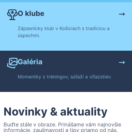
O klube
Zápasnícky klub v Košiciach s tradíciou a
úspechmi.
Galéria
Momentky z tréningov, súťaží a víťazstiev.
Novinky & aktuality
Buďte stále v obraze. Prinášame vám najnovšie
informácie, zaujímavosti a tipy priamo od nás.