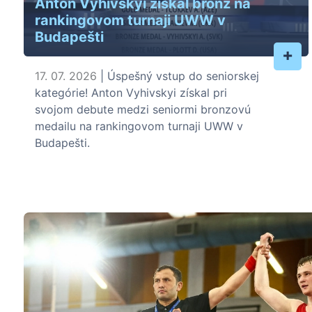
Anton Vyhivskyi získal bronz na
rankingovom turnaji UWW v
Budapešti
+
17. 07. 2026
| Úspešný vstup do seniorskej
kategórie! Anton Vyhivskyi získal pri
svojom debute medzi seniormi bronzovú
medailu na rankingovom turnaji UWW v
Budapešti.