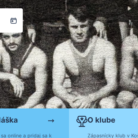
láška
O klube
 sa online a pridaj sa k
Zápasnícky klub v Koš