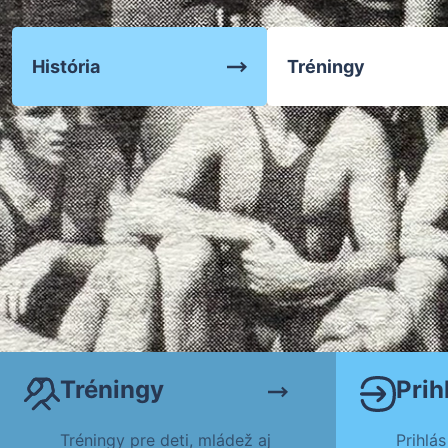
Zápasenie
História
Tréningy
Tréningy
Tréningy
Prih
Tréningy pre deti, mládež aj
Prihlás