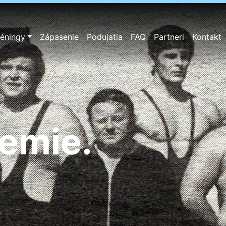
réningy
Zápasenie
Podujatia
FAQ
Partneri
Kontakt
badôvera.
zemie.
lých.