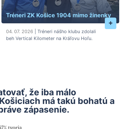
Tréneri ZK Košice 1904 mimo žinenky
+
04. 07. 2026
| Tréneri nášho klubu zdolali
beh Vertical Kilometer na Kráľovu Hoľu.
ovať, že iba málo
 Košiciach má takú bohatú a
práve zápasenie.