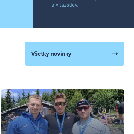
a víťazstiev.
Všetky novinky