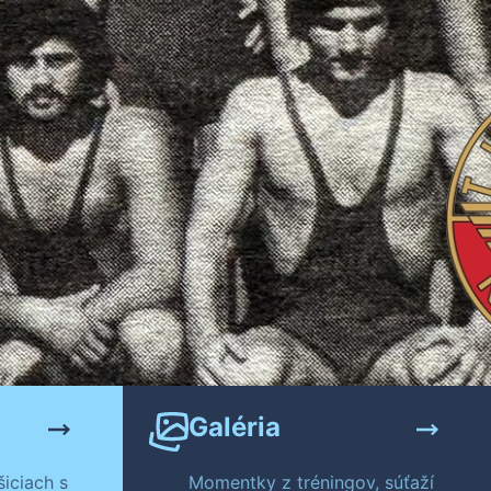
Galéria
iciach s
Momentky z tréningov, súťaží