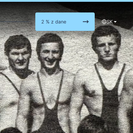
2 % z dane
SK