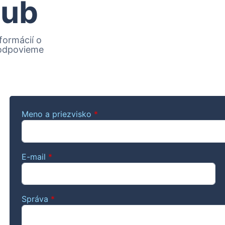
lub
formácií o
 odpovieme
Meno a priezvisko
*
E-mail
*
Správa
*