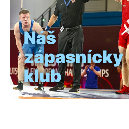
Náš
zápasnícky
klub