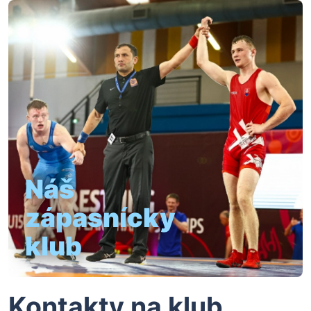
Náš
zápasnícky
klub
Kontakty na klub