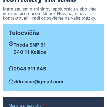
Máte záujem o tréningy, spoluprácu alebo viac
informácií o našom klube? Neváhajte nás
kontaktovať – radi odpovieme na vaše otázky.
Telocvičňa
Trieda SNP 61
040 11 Košice
0948 511 645
zkkosice@gmail.com
Meno a priezvisko
*