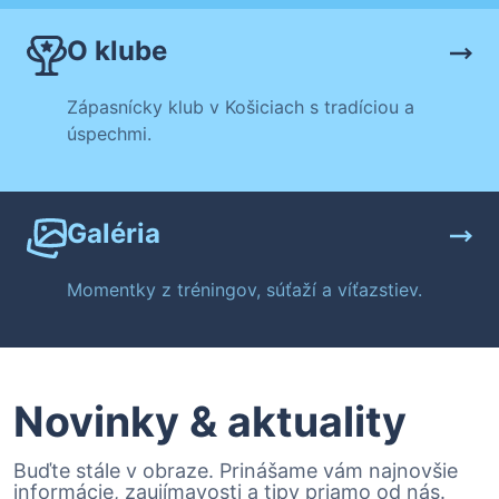
O klube
Zápasnícky klub v Košiciach s tradíciou a
úspechmi.
Galéria
Momentky z tréningov, súťaží a víťazstiev.
Novinky & aktuality
Buďte stále v obraze. Prinášame vám najnovšie
informácie, zaujímavosti a tipy priamo od nás.