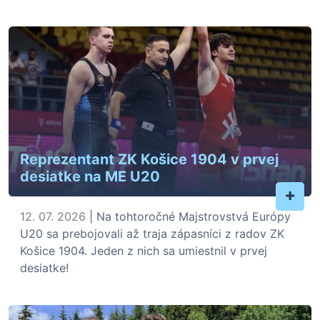
Reprezentant ZK Košice 1904 v prvej
desiatke na ME U20
+
12. 07. 2026
| Na tohtoročné Majstrovstvá Európy
U20 sa prebojovali až traja zápasníci z radov ZK
Košice 1904. Jeden z nich sa umiestnil v prvej
desiatke!