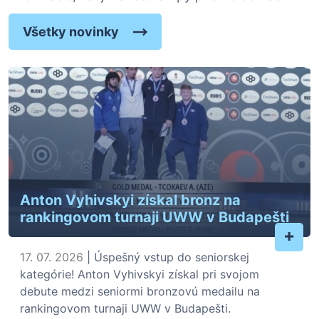
Všetky novinky
Anton Vyhivskyi získal bronz na
rankingovom turnaji UWW v Budapešti
+
17. 07. 2026
| Úspešný vstup do seniorskej
kategórie! Anton Vyhivskyi získal pri svojom
debute medzi seniormi bronzovú medailu na
rankingovom turnaji UWW v Budapešti.