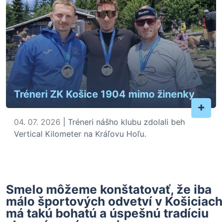
Tréneri ZK Košice 1904 mimo žinenky
+
04. 07. 2026
| Tréneri nášho klubu zdolali beh
Vertical Kilometer na Kráľovu Hoľu.
Smelo môžeme konštatovať, že iba
málo športových odvetví v Košiciac
má takú bohatú a úspešnú tradíciu