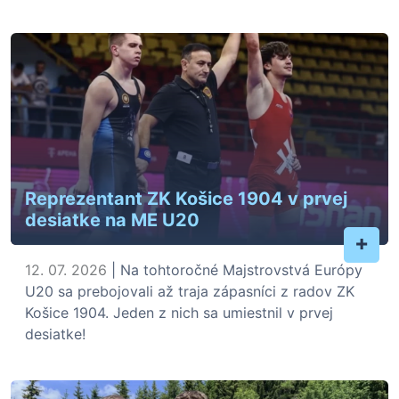
Reprezentant ZK Košice 1904 v prvej
desiatke na ME U20
+
12. 07. 2026
| Na tohtoročné Majstrovstvá Európy
U20 sa prebojovali až traja zápasníci z radov ZK
Košice 1904. Jeden z nich sa umiestnil v prvej
desiatke!