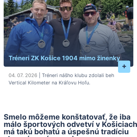
Tréneri ZK Košice 1904 mimo žinenky
+
04. 07. 2026
| Tréneri nášho klubu zdolali beh
Vertical Kilometer na Kráľovu Hoľu.
Smelo môžeme konštatovať, že iba
málo športových odvetví v Košiciac
má takú bohatú a úspešnú tradíciu