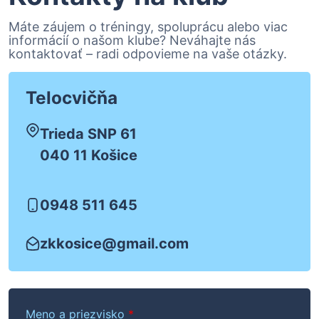
Máte záujem o tréningy, spoluprácu alebo viac
informácií o našom klube? Neváhajte nás
kontaktovať – radi odpovieme na vaše otázky.
Telocvičňa
Trieda SNP 61
040 11 Košice
0948 511 645
zkkosice@gmail.com
Meno a priezvisko
*