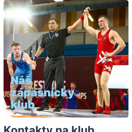
Náš
zápasnícky
klub
Kontakty na klub