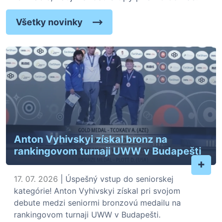
Všetky novinky
Anton Vyhivskyi získal bronz na
rankingovom turnaji UWW v Budapešti
+
17. 07. 2026
| Úspešný vstup do seniorskej
kategórie! Anton Vyhivskyi získal pri svojom
debute medzi seniormi bronzovú medailu na
rankingovom turnaji UWW v Budapešti.