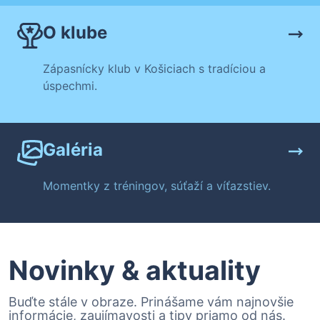
O klube
Zápasnícky klub v Košiciach s tradíciou a
úspechmi.
Galéria
Momentky z tréningov, súťaží a víťazstiev.
Novinky & aktuality
Buďte stále v obraze. Prinášame vám najnovšie
informácie, zaujímavosti a tipy priamo od nás.