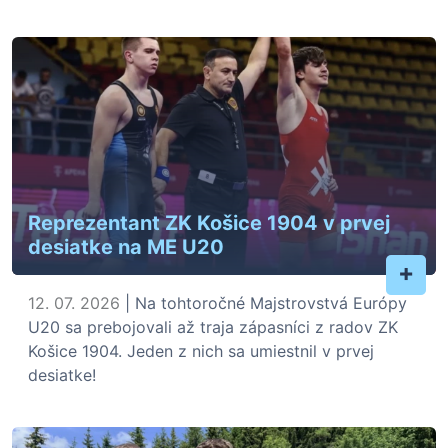
Reprezentant ZK Košice 1904 v prvej
desiatke na ME U20
+
12. 07. 2026
| Na tohtoročné Majstrovstvá Európy
U20 sa prebojovali až traja zápasníci z radov ZK
Košice 1904. Jeden z nich sa umiestnil v prvej
desiatke!