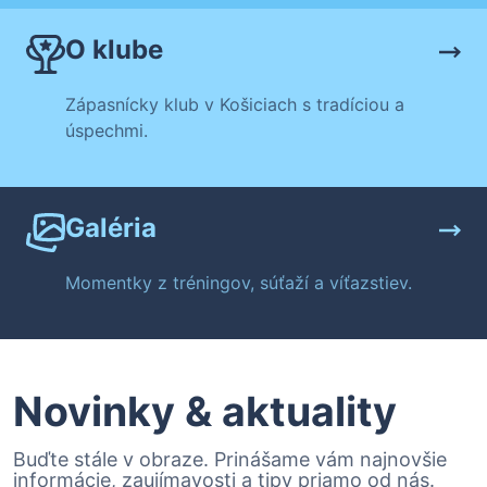
O klube
Zápasnícky klub v Košiciach s tradíciou a
úspechmi.
Galéria
Momentky z tréningov, súťaží a víťazstiev.
Novinky & aktuality
Buďte stále v obraze. Prinášame vám najnovšie
informácie, zaujímavosti a tipy priamo od nás.