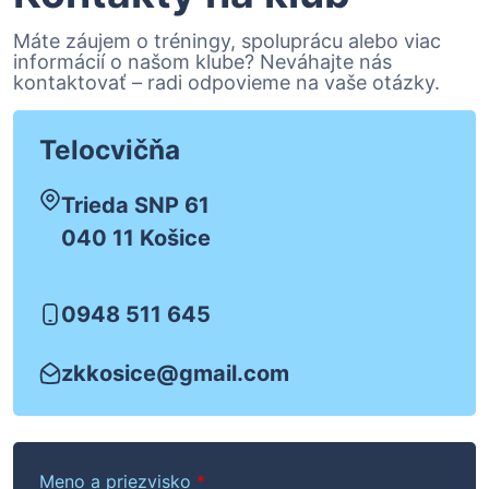
Máte záujem o tréningy, spoluprácu alebo viac
informácií o našom klube? Neváhajte nás
kontaktovať – radi odpovieme na vaše otázky.
Telocvičňa
Trieda SNP 61
040 11 Košice
0948 511 645
zkkosice@gmail.com
Meno a priezvisko
*