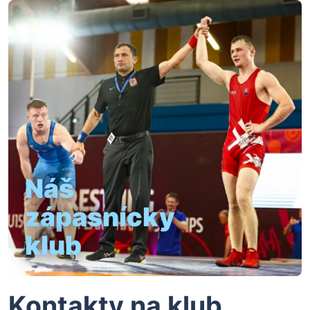
Náš
zápasnícky
klub
Kontakty na klub