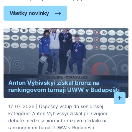
Všetky novinky
Anton Vyhivskyi získal bronz na
rankingovom turnaji UWW v Budapešti
+
17. 07. 2026
| Úspešný vstup do seniorskej
kategórie! Anton Vyhivskyi získal pri svojom
debute medzi seniormi bronzovú medailu na
rankingovom turnaji UWW v Budapešti.