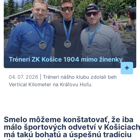
Tréneri ZK Košice 1904 mimo žinenky
+
04. 07. 2026
| Tréneri nášho klubu zdolali beh
Vertical Kilometer na Kráľovu Hoľu.
Smelo môžeme konštatovať, že iba
málo športových odvetví v Košiciac
má takú bohatú a úspešnú tradíciu