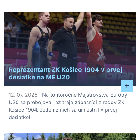
Reprezentant ZK Košice 1904 v prvej
desiatke na ME U20
+
12. 07. 2026
| Na tohtoročné Majstrovstvá Európy
U20 sa prebojovali až traja zápasníci z radov ZK
Košice 1904. Jeden z nich sa umiestnil v prvej
desiatke!