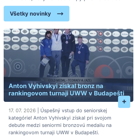
Všetky novinky
Anton Vyhivskyi získal bronz na
rankingovom turnaji UWW v Budapešti
+
17. 07. 2026
| Úspešný vstup do seniorskej
kategórie! Anton Vyhivskyi získal pri svojom
debute medzi seniormi bronzovú medailu na
rankingovom turnaji UWW v Budapešti.