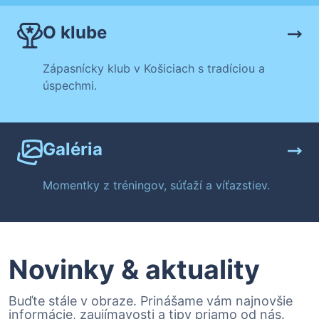
O klube
Zápasnícky klub v Košiciach s tradíciou a
úspechmi.
Galéria
Momentky z tréningov, súťaží a víťazstiev.
Novinky & aktuality
Buďte stále v obraze. Prinášame vám najnovšie
informácie, zaujímavosti a tipy priamo od nás.