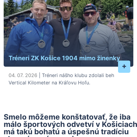
Tréneri ZK Košice 1904 mimo žinenky
+
04. 07. 2026
| Tréneri nášho klubu zdolali beh
Vertical Kilometer na Kráľovu Hoľu.
Smelo môžeme konštatovať, že iba
málo športových odvetví v Košiciac
má takú bohatú a úspešnú tradíciu