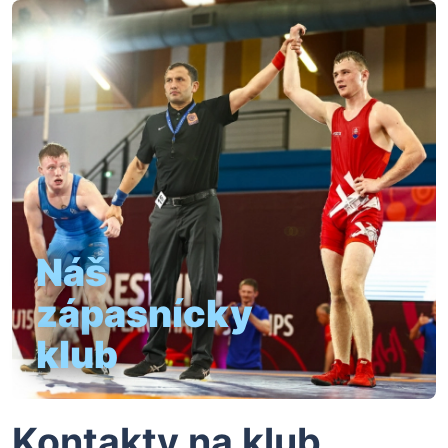
Náš
zápasnícky
klub
Kontakty na klub