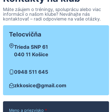
Máte záujem o tréningy, spoluprácu alebo viac
informácií o našom klube? Neváhajte nás
kontaktovať – radi odpovieme na vaše otázky.
Telocvičňa
Trieda SNP 61
040 11 Košice
0948 511 645
zkkosice@gmail.com
Meno a priezvisko
*