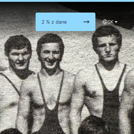
2 % z dane
SK