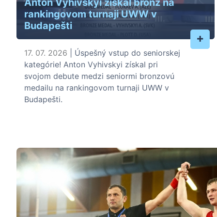
Anton Vyhivskyi získal bronz na
rankingovom turnaji UWW v
Budapešti
+
17. 07. 2026
| Úspešný vstup do seniorskej
kategórie! Anton Vyhivskyi získal pri
svojom debute medzi seniormi bronzovú
medailu na rankingovom turnaji UWW v
Budapešti.