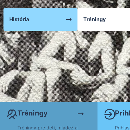
Zápasenie
História
Tréningy
Tréningy
Tréningy
Prih
Tréningy pre deti, mládež aj
Prihlás