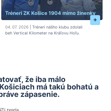
Tréneri ZK Košice 1904 mimo žinenky
+
04. 07. 2026
| Tréneri nášho klubu zdolali
beh Vertical Kilometer na Kráľovu Hoľu.
ovať, že iba málo
 Košiciach má takú bohatú a
práve zápasenie.