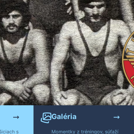
Galéria
iciach s
Momentky z tréningov, súťaží