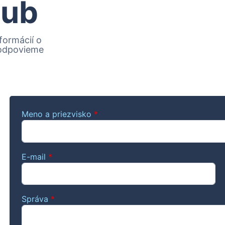
lub
formácií o
 odpovieme
Meno a priezvisko
*
E-mail
*
Správa
*