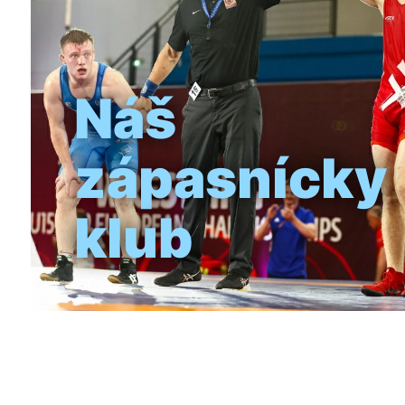
Náš
zápasnícky
klub