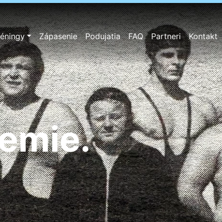
réningy
Zápasenie
Podujatia
FAQ
Partneri
Kontakt
badôvera.
zemie.
lých.