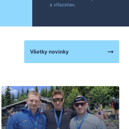
a víťazstiev.
Všetky novinky