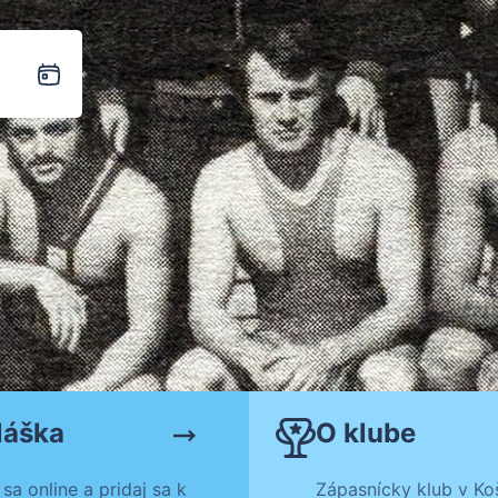
láška
O klube
 sa online a pridaj sa k
Zápasnícky klub v Koš