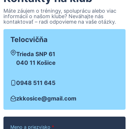
Máte záujem o tréningy, spoluprácu alebo viac
informácií o našom klube? Neváhajte nás
kontaktovať – radi odpovieme na vaše otázky.
Telocvičňa
Trieda SNP 61
040 11 Košice
0948 511 645
zkkosice@gmail.com
Meno a priezvisko
*