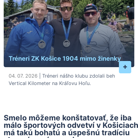
Tréneri ZK Košice 1904 mimo žinenky
+
04. 07. 2026
| Tréneri nášho klubu zdolali beh
Vertical Kilometer na Kráľovu Hoľu.
Smelo môžeme konštatovať, že iba
málo športových odvetví v Košiciac
má takú bohatú a úspešnú tradíciu