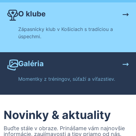
O klube
Zápasnícky klub v Košiciach s tradíciou a
úspechmi.
Galéria
Momentky z tréningov, súťaží a víťazstiev.
Novinky & aktuality
Buďte stále v obraze. Prinášame vám najnovšie
informácie, zaujímavosti a tipy priamo od nás.