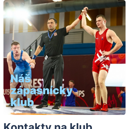
Náš
zápasnícky
klub
Kontakty na klub