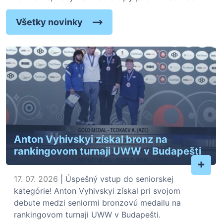
Všetky novinky
Anton Vyhivskyi získal bronz na
rankingovom turnaji UWW v Budapešti
+
17. 07. 2026
| Úspešný vstup do seniorskej
kategórie! Anton Vyhivskyi získal pri svojom
debute medzi seniormi bronzovú medailu na
rankingovom turnaji UWW v Budapešti.