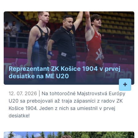
Reprezentant ZK Košice 1904 v prvej
desiatke na ME U20
+
12. 07. 2026
| Na tohtoročné Majstrovstvá Európy
U20 sa prebojovali až traja zápasníci z radov ZK
Košice 1904. Jeden z nich sa umiestnil v prvej
desiatke!