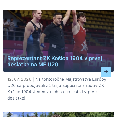
Reprezentant ZK Košice 1904 v prvej
desiatke na ME U20
+
12. 07. 2026
| Na tohtoročné Majstrovstvá Európy
U20 sa prebojovali až traja zápasníci z radov ZK
Košice 1904. Jeden z nich sa umiestnil v prvej
desiatke!