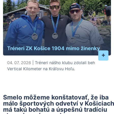
Tréneri ZK Košice 1904 mimo žinenky
+
04. 07. 2026
| Tréneri nášho klubu zdolali beh
Vertical Kilometer na Kráľovu Hoľu.
Smelo môžeme konštatovať, že iba
málo športových odvetví v Košiciac
má takú bohatú a úspešnú tradíciu