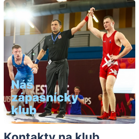
Náš
zápasnícky
klub
Kontakty na klub