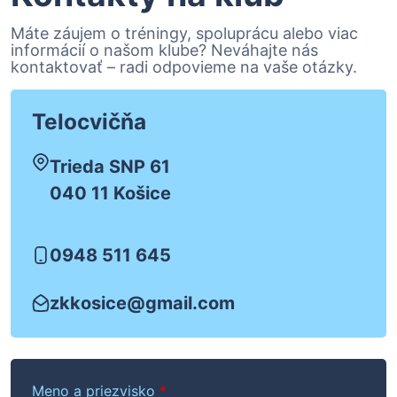
Máte záujem o tréningy, spoluprácu alebo viac
informácií o našom klube? Neváhajte nás
kontaktovať – radi odpovieme na vaše otázky.
Telocvičňa
Trieda SNP 61
040 11 Košice
0948 511 645
zkkosice@gmail.com
Meno a priezvisko
*