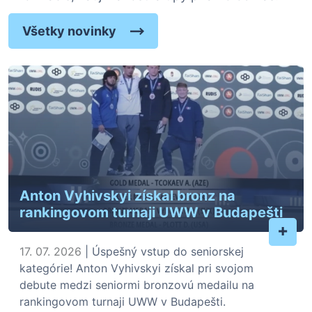
Všetky novinky
Anton Vyhivskyi získal bronz na
rankingovom turnaji UWW v Budapešti
+
17. 07. 2026
| Úspešný vstup do seniorskej
kategórie! Anton Vyhivskyi získal pri svojom
debute medzi seniormi bronzovú medailu na
rankingovom turnaji UWW v Budapešti.