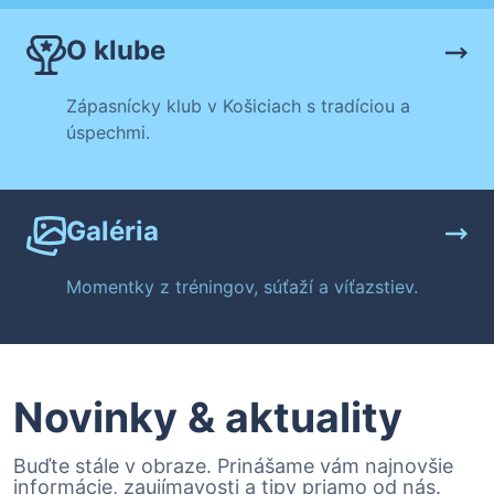
O klube
Zápasnícky klub v Košiciach s tradíciou a
úspechmi.
Galéria
Momentky z tréningov, súťaží a víťazstiev.
Novinky & aktuality
Buďte stále v obraze. Prinášame vám najnovšie
informácie, zaujímavosti a tipy priamo od nás.