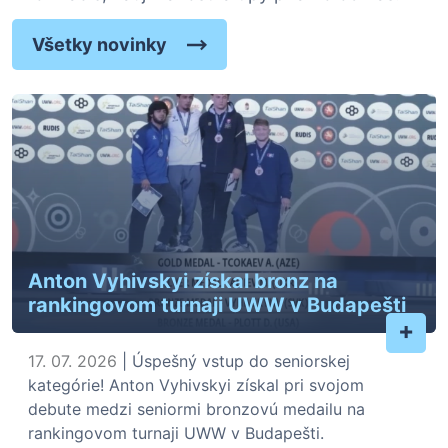
Všetky novinky
Anton Vyhivskyi získal bronz na
rankingovom turnaji UWW v Budapešti
+
17. 07. 2026
| Úspešný vstup do seniorskej
kategórie! Anton Vyhivskyi získal pri svojom
debute medzi seniormi bronzovú medailu na
rankingovom turnaji UWW v Budapešti.