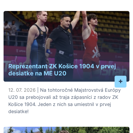
Reprezentant ZK Košice 1904 v prvej
desiatke na ME U20
+
12. 07. 2026
| Na tohtoročné Majstrovstvá Európy
U20 sa prebojovali až traja zápasníci z radov ZK
Košice 1904. Jeden z nich sa umiestnil v prvej
desiatke!