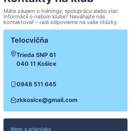
Máte záujem o tréningy, spoluprácu alebo viac
informácií o našom klube? Neváhajte nás
kontaktovať – radi odpovieme na vaše otázky.
Telocvičňa
Trieda SNP 61
040 11 Košice
0948 511 645
zkkosice@gmail.com
Meno a priezvisko
*