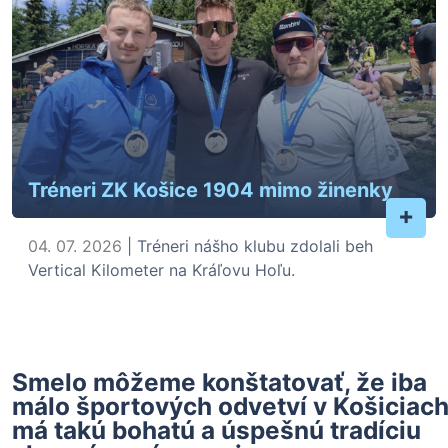
Tréneri ZK Košice 1904 mimo žinenky
+
04. 07. 2026
| Tréneri nášho klubu zdolali beh
Vertical Kilometer na Kráľovu Hoľu.
Smelo môžeme konštatovať, že iba
málo športových odvetví v Košiciac
má takú bohatú a úspešnú tradíciu