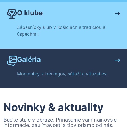
O klube
Zápasnícky klub v Košiciach s tradíciou a
úspechmi.
Galéria
Momentky z tréningov, súťaží a víťazstiev.
Novinky & aktuality
Buďte stále v obraze. Prinášame vám najnovšie
informácie, zaujímavosti a tipy priamo od nás.