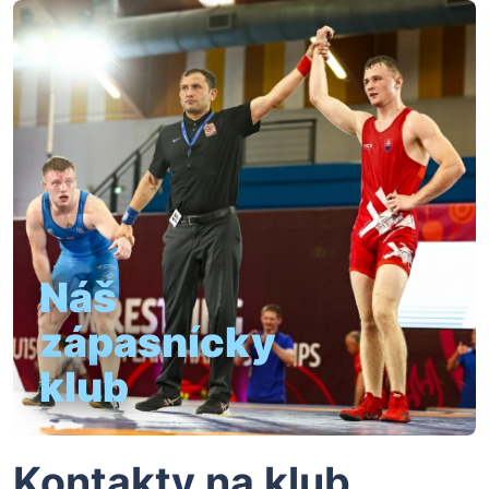
Náš
zápasnícky
klub
Kontakty na klub