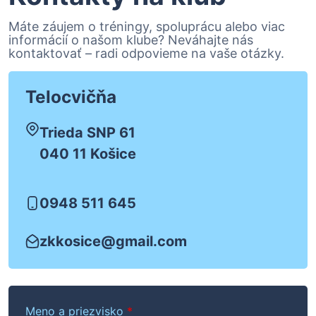
Máte záujem o tréningy, spoluprácu alebo viac
informácií o našom klube? Neváhajte nás
kontaktovať – radi odpovieme na vaše otázky.
Telocvičňa
Trieda SNP 61
040 11 Košice
0948 511 645
zkkosice@gmail.com
Meno a priezvisko
*