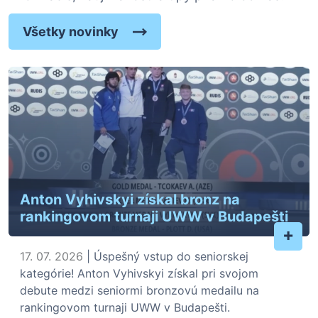
Všetky novinky
Anton Vyhivskyi získal bronz na
rankingovom turnaji UWW v Budapešti
+
17. 07. 2026
| Úspešný vstup do seniorskej
kategórie! Anton Vyhivskyi získal pri svojom
debute medzi seniormi bronzovú medailu na
rankingovom turnaji UWW v Budapešti.