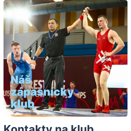
Náš
zápasnícky
klub
Kontakty na klub