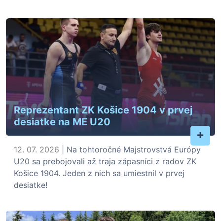
Reprezentant ZK Košice 1904 v prvej
desiatke na ME U20
+
12. 07. 2026
| Na tohtoročné Majstrovstvá Európy
U20 sa prebojovali až traja zápasníci z radov ZK
Košice 1904. Jeden z nich sa umiestnil v prvej
desiatke!