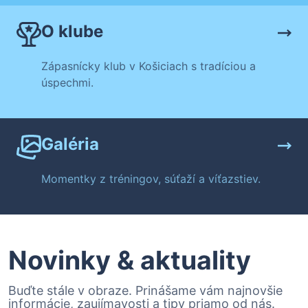
O klube
Zápasnícky klub v Košiciach s tradíciou a
úspechmi.
Galéria
Momentky z tréningov, súťaží a víťazstiev.
Novinky & aktuality
Buďte stále v obraze. Prinášame vám najnovšie
informácie, zaujímavosti a tipy priamo od nás.