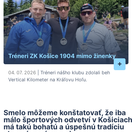
Tréneri ZK Košice 1904 mimo žinenky
+
04. 07. 2026
| Tréneri nášho klubu zdolali beh
Vertical Kilometer na Kráľovu Hoľu.
Smelo môžeme konštatovať, že iba
málo športových odvetví v Košiciac
má takú bohatú a úspešnú tradíciu