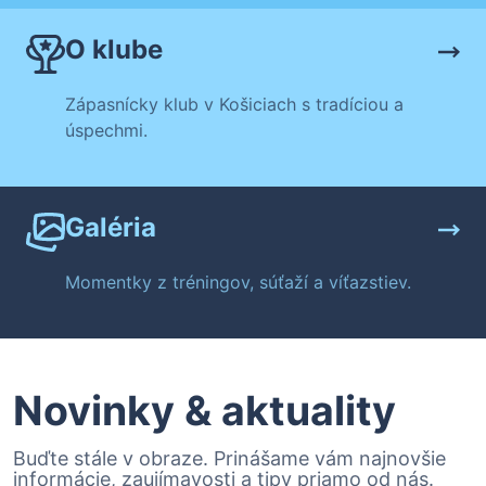
O klube
Zápasnícky klub v Košiciach s tradíciou a
úspechmi.
Galéria
Momentky z tréningov, súťaží a víťazstiev.
Novinky & aktuality
Buďte stále v obraze. Prinášame vám najnovšie
informácie, zaujímavosti a tipy priamo od nás.