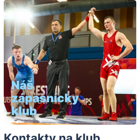
Náš
zápasnícky
klub
Kontakty na klub