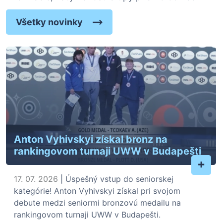
Všetky novinky
Anton Vyhivskyi získal bronz na
rankingovom turnaji UWW v Budapešti
+
17. 07. 2026
| Úspešný vstup do seniorskej
kategórie! Anton Vyhivskyi získal pri svojom
debute medzi seniormi bronzovú medailu na
rankingovom turnaji UWW v Budapešti.