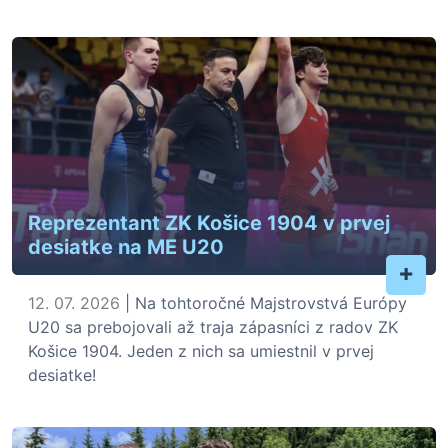
Reprezentant ZK Košice 1904 v prvej
desiatke na ME U20
+
12. 07. 2026
| Na tohtoročné Majstrovstvá Európy
U20 sa prebojovali až traja zápasníci z radov ZK
Košice 1904. Jeden z nich sa umiestnil v prvej
desiatke!