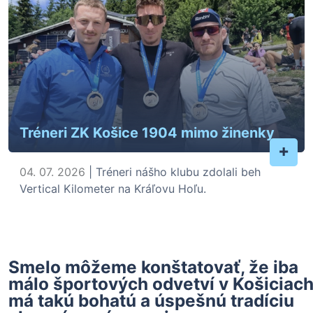
Tréneri ZK Košice 1904 mimo žinenky
+
04. 07. 2026
| Tréneri nášho klubu zdolali beh
Vertical Kilometer na Kráľovu Hoľu.
Smelo môžeme konštatovať, že iba
málo športových odvetví v Košiciac
má takú bohatú a úspešnú tradíciu