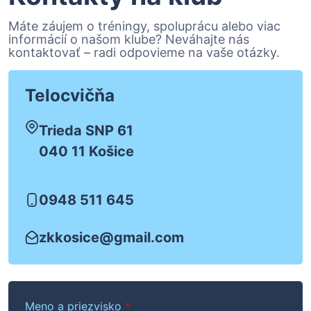
Máte záujem o tréningy, spoluprácu alebo viac
informácií o našom klube? Neváhajte nás
kontaktovať – radi odpovieme na vaše otázky.
Telocvičňa
Trieda SNP 61
040 11 Košice
0948 511 645
zkkosice@gmail.com
Meno a priezvisko
*