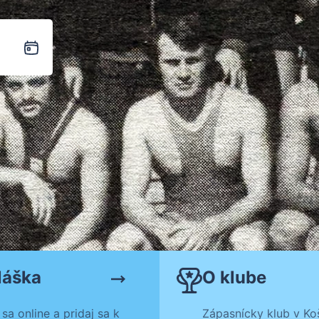
láška
O klube
 sa online a pridaj sa k
Zápasnícky klub v Koš