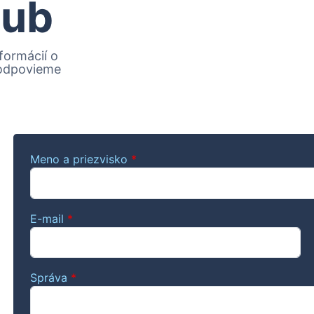
lub
formácií o
 odpovieme
Meno a priezvisko
*
E-mail
*
Správa
*