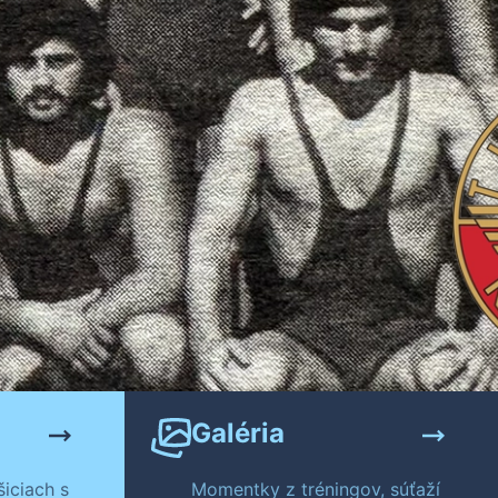
Galéria
iciach s
Momentky z tréningov, súťaží