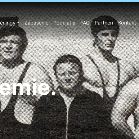
réningy
Zápasenie
Podujatia
FAQ
Partneri
Kontakt
badôvera.
zemie.
lých.