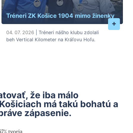
Tréneri ZK Košice 1904 mimo žinenky
+
04. 07. 2026
| Tréneri nášho klubu zdolali
beh Vertical Kilometer na Kráľovu Hoľu.
ovať, že iba málo
 Košiciach má takú bohatú a
práve zápasenie.