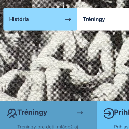
Zápasenie
História
Tréningy
Tréningy
Tréningy
Prih
Tréningy pre deti, mládež aj
Prihlás