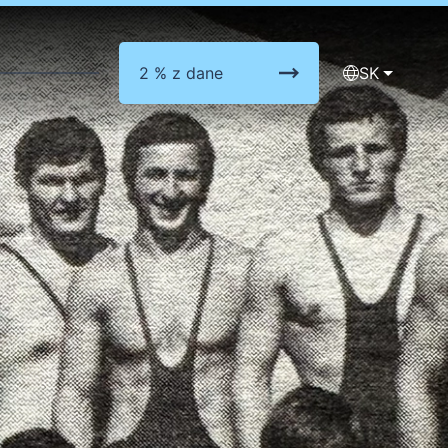
2 % z dane
SK