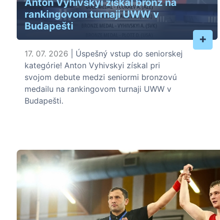
Anton Vyhivskyi získal bronz na
rankingovom turnaji UWW v
Budapešti
+
17. 07. 2026
| Úspešný vstup do seniorskej
kategórie! Anton Vyhivskyi získal pri
svojom debute medzi seniormi bronzovú
medailu na rankingovom turnaji UWW v
Budapešti.