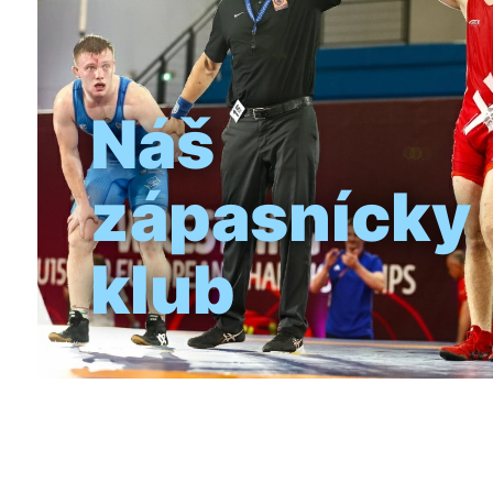
Náš
zápasnícky
klub