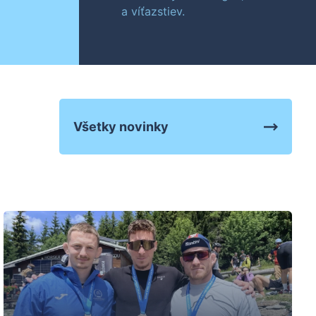
a víťazstiev.
Všetky novinky