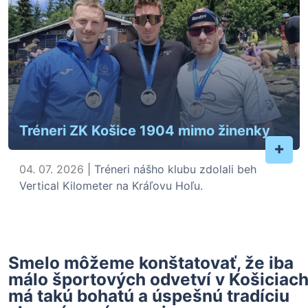
Tréneri ZK Košice 1904 mimo žinenky
+
04. 07. 2026
| Tréneri nášho klubu zdolali beh
Vertical Kilometer na Kráľovu Hoľu.
Smelo môžeme konštatovať, že iba
málo športových odvetví v Košiciac
má takú bohatú a úspešnú tradíciu