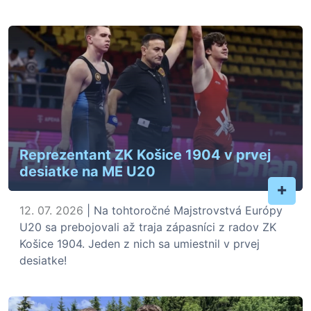
Reprezentant ZK Košice 1904 v prvej
desiatke na ME U20
+
12. 07. 2026
| Na tohtoročné Majstrovstvá Európy
U20 sa prebojovali až traja zápasníci z radov ZK
Košice 1904. Jeden z nich sa umiestnil v prvej
desiatke!