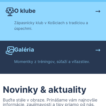
O klube
Zápasnícky klub v Košiciach s tradíciou a
úspechmi.
Galéria
Momentky z tréningov, súťaží a víťazstiev.
Novinky & aktuality
Buďte stále v obraze. Prinášame vám najnovšie
informácie, zaujímavosti a tipy priamo od nás.