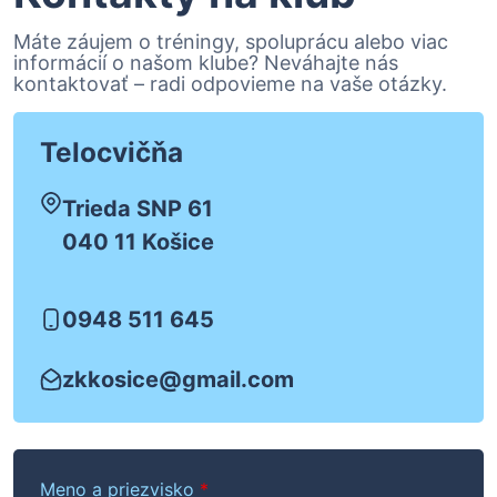
Máte záujem o tréningy, spoluprácu alebo viac
informácií o našom klube? Neváhajte nás
kontaktovať – radi odpovieme na vaše otázky.
Telocvičňa
Trieda SNP 61
040 11 Košice
0948 511 645
zkkosice@gmail.com
Meno a priezvisko
*