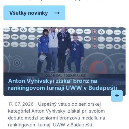
Všetky novinky
Anton Vyhivskyi získal bronz na
rankingovom turnaji UWW v Budapešti
+
17. 07. 2026
| Úspešný vstup do seniorskej
kategórie! Anton Vyhivskyi získal pri svojom
debute medzi seniormi bronzovú medailu na
rankingovom turnaji UWW v Budapešti.