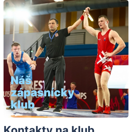
Náš
zápasnícky
klub
Kontakty na klub