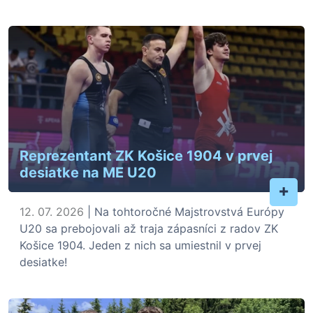
Reprezentant ZK Košice 1904 v prvej
desiatke na ME U20
+
12. 07. 2026
| Na tohtoročné Majstrovstvá Európy
U20 sa prebojovali až traja zápasníci z radov ZK
Košice 1904. Jeden z nich sa umiestnil v prvej
desiatke!