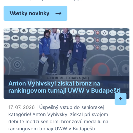
Všetky novinky
Anton Vyhivskyi získal bronz na
rankingovom turnaji UWW v Budapešti
+
17. 07. 2026
| Úspešný vstup do seniorskej
kategórie! Anton Vyhivskyi získal pri svojom
debute medzi seniormi bronzovú medailu na
rankingovom turnaji UWW v Budapešti.