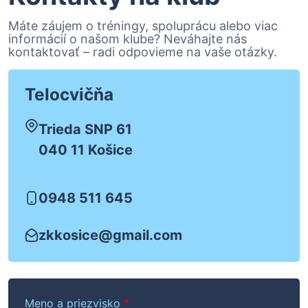
Máte záujem o tréningy, spoluprácu alebo viac
informácií o našom klube? Neváhajte nás
kontaktovať – radi odpovieme na vaše otázky.
Telocvičňa
Trieda SNP 61
040 11 Košice
0948 511 645
zkkosice@gmail.com
Meno a priezvisko
*