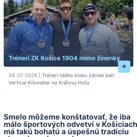
Tréneri ZK Košice 1904 mimo žinenky
+
04. 07. 2026
| Tréneri nášho klubu zdolali beh
Vertical Kilometer na Kráľovu Hoľu.
Smelo môžeme konštatovať, že iba
málo športových odvetví v Košiciac
má takú bohatú a úspešnú tradíciu