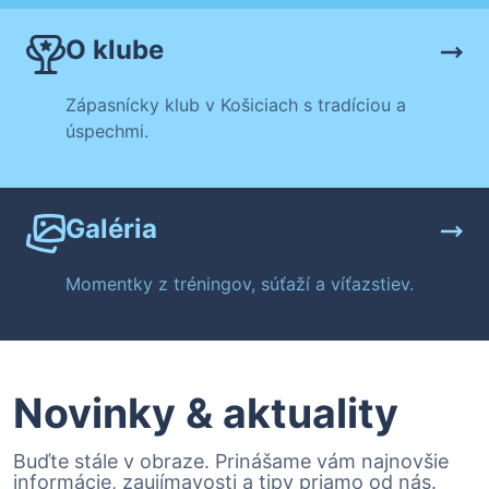
O klube
Zápasnícky klub v Košiciach s tradíciou a
úspechmi.
Galéria
Momentky z tréningov, súťaží a víťazstiev.
Novinky & aktuality
Buďte stále v obraze. Prinášame vám najnovšie
informácie, zaujímavosti a tipy priamo od nás.