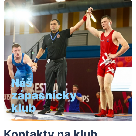
Náš
zápasnícky
klub
Kontakty na klub