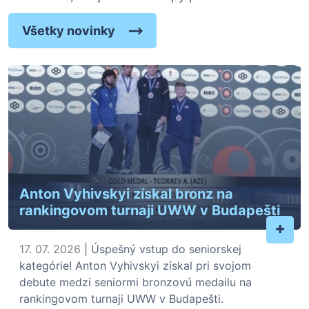
Všetky novinky
Anton Vyhivskyi získal bronz na
rankingovom turnaji UWW v Budapešti
+
17. 07. 2026
| Úspešný vstup do seniorskej
kategórie! Anton Vyhivskyi získal pri svojom
debute medzi seniormi bronzovú medailu na
rankingovom turnaji UWW v Budapešti.