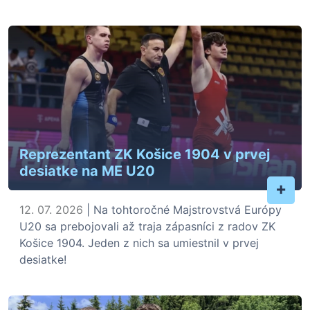
Reprezentant ZK Košice 1904 v prvej
desiatke na ME U20
+
12. 07. 2026
| Na tohtoročné Majstrovstvá Európy
U20 sa prebojovali až traja zápasníci z radov ZK
Košice 1904. Jeden z nich sa umiestnil v prvej
desiatke!