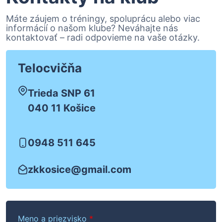
Máte záujem o tréningy, spoluprácu alebo viac
informácií o našom klube? Neváhajte nás
kontaktovať – radi odpovieme na vaše otázky.
Telocvičňa
Trieda SNP 61
040 11 Košice
0948 511 645
zkkosice@gmail.com
Meno a priezvisko
*