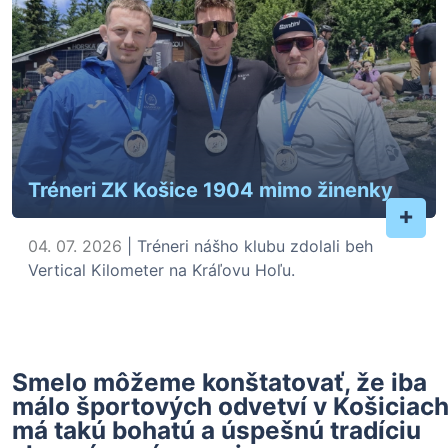
Tréneri ZK Košice 1904 mimo žinenky
+
04. 07. 2026
| Tréneri nášho klubu zdolali beh
Vertical Kilometer na Kráľovu Hoľu.
Smelo môžeme konštatovať, že iba
málo športových odvetví v Košiciac
má takú bohatú a úspešnú tradíciu