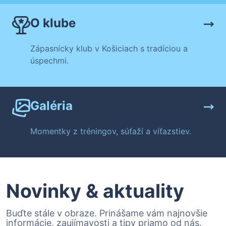
O klube
Zápasnícky klub v Košiciach s tradíciou a
úspechmi.
Galéria
Momentky z tréningov, súťaží a víťazstiev.
Novinky & aktuality
Buďte stále v obraze. Prinášame vám najnovšie
informácie, zaujímavosti a tipy priamo od nás.