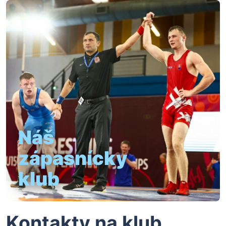
Náš
zápasnícky
klub
Kontakty na klub