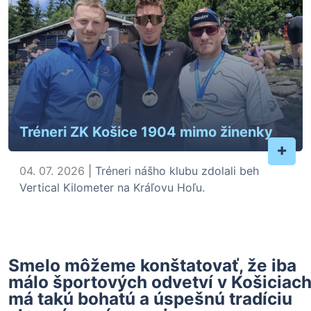
Tréneri ZK Košice 1904 mimo žinenky
+
04. 07. 2026
| Tréneri nášho klubu zdolali beh
Vertical Kilometer na Kráľovu Hoľu.
Smelo môžeme konštatovať, že iba
málo športových odvetví v Košiciac
má takú bohatú a úspešnú tradíciu