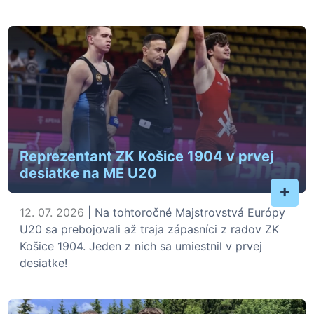
Reprezentant ZK Košice 1904 v prvej
desiatke na ME U20
+
12. 07. 2026
| Na tohtoročné Majstrovstvá Európy
U20 sa prebojovali až traja zápasníci z radov ZK
Košice 1904. Jeden z nich sa umiestnil v prvej
desiatke!