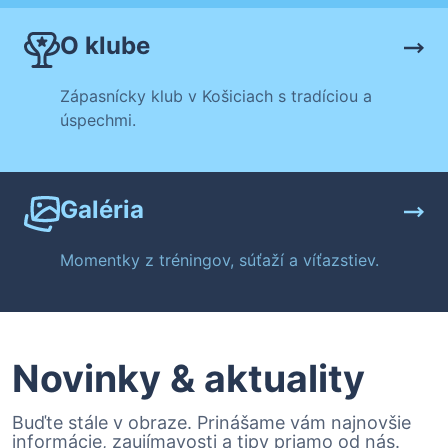
O klube
Zápasnícky klub v Košiciach s tradíciou a
úspechmi.
Galéria
Momentky z tréningov, súťaží a víťazstiev.
Novinky & aktuality
Buďte stále v obraze. Prinášame vám najnovšie
informácie, zaujímavosti a tipy priamo od nás.