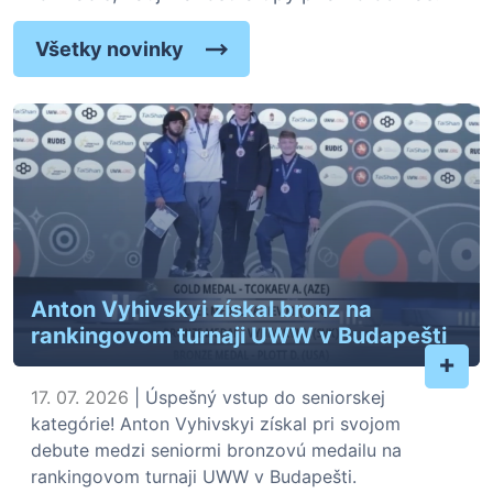
Všetky novinky
Anton Vyhivskyi získal bronz na
rankingovom turnaji UWW v Budapešti
+
17. 07. 2026
| Úspešný vstup do seniorskej
kategórie! Anton Vyhivskyi získal pri svojom
debute medzi seniormi bronzovú medailu na
rankingovom turnaji UWW v Budapešti.