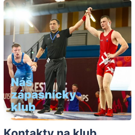
Náš
zápasnícky
klub
Kontakty na klub