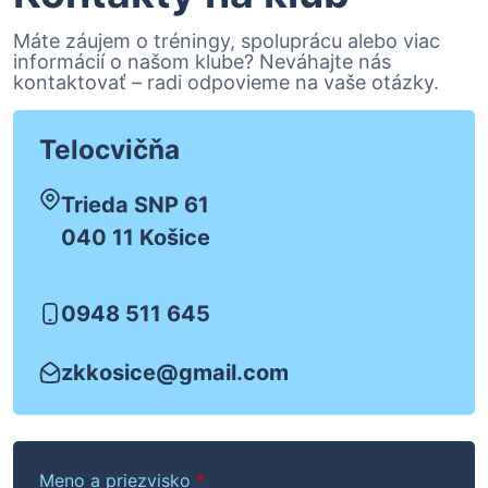
Máte záujem o tréningy, spoluprácu alebo viac
informácií o našom klube? Neváhajte nás
kontaktovať – radi odpovieme na vaše otázky.
Telocvičňa
Trieda SNP 61
040 11 Košice
0948 511 645
zkkosice@gmail.com
Meno a priezvisko
*