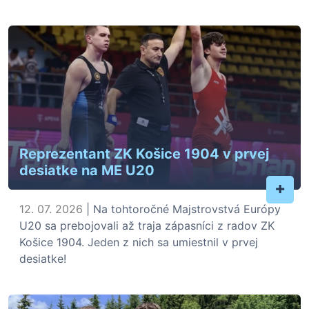
Reprezentant ZK Košice 1904 v prvej
desiatke na ME U20
+
12. 07. 2026
| Na tohtoročné Majstrovstvá Európy
U20 sa prebojovali až traja zápasníci z radov ZK
Košice 1904. Jeden z nich sa umiestnil v prvej
desiatke!