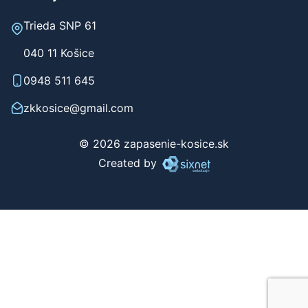
Werferova 1
040 11 Košice
Kontakty - Telocvičňa
Trieda SNP 61
040 11 Košice
0948 511 645
zkkosice@gmail.com
© 2026 zapasenie-kosice.sk
Created by