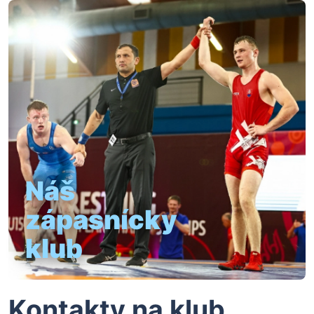
Náš
zápasnícky
klub
Kontakty na klub