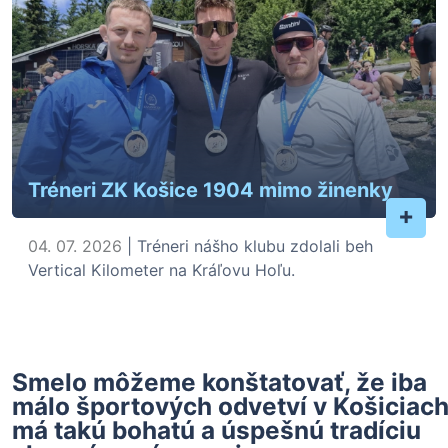
Tréneri ZK Košice 1904 mimo žinenky
+
04. 07. 2026
| Tréneri nášho klubu zdolali beh
Vertical Kilometer na Kráľovu Hoľu.
Smelo môžeme konštatovať, že iba
málo športových odvetví v Košiciac
má takú bohatú a úspešnú tradíciu