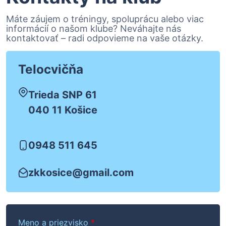
Máte záujem o tréningy, spoluprácu alebo viac
informácií o našom klube? Neváhajte nás
kontaktovať – radi odpovieme na vaše otázky.
Telocvičňa
Trieda SNP 61
040 11 Košice
0948 511 645
zkkosice@gmail.com
Meno a priezvisko
*