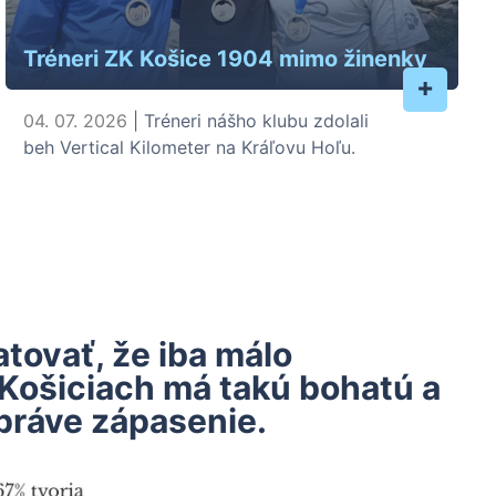
Tréneri ZK Košice 1904 mimo žinenky
+
04. 07. 2026
| Tréneri nášho klubu zdolali
beh Vertical Kilometer na Kráľovu Hoľu.
ovať, že iba málo
 Košiciach má takú bohatú a
práve zápasenie.