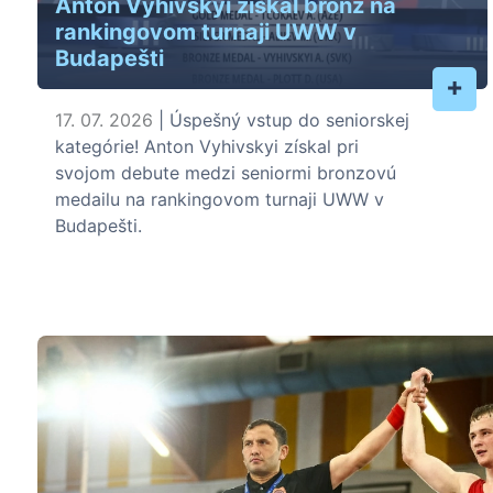
Anton Vyhivskyi získal bronz na
rankingovom turnaji UWW v
Budapešti
+
17. 07. 2026
| Úspešný vstup do seniorskej
kategórie! Anton Vyhivskyi získal pri
svojom debute medzi seniormi bronzovú
medailu na rankingovom turnaji UWW v
Budapešti.