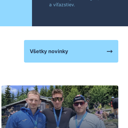
a víťazstiev.
Všetky novinky