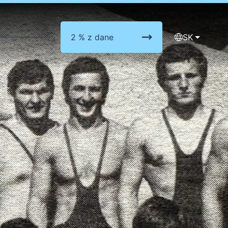
2 % z dane
SK