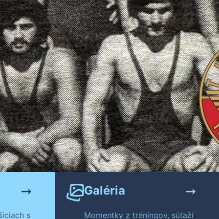
Galéria
iciach s
Momentky z tréningov, súťaží