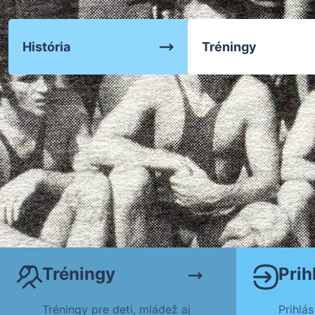
Zápasenie
História
Tréningy
Tréningy
Tréningy
Prih
Tréningy pre deti, mládež aj
Prihlás