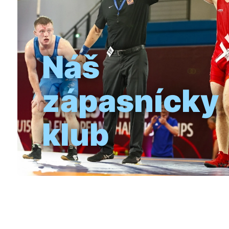
Náš
zápasnícky
klub