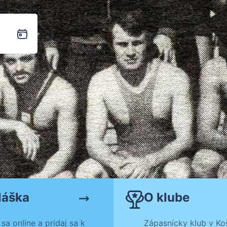
láška
O klube
 sa online a pridaj sa k
Zápasnícky klub v Koš