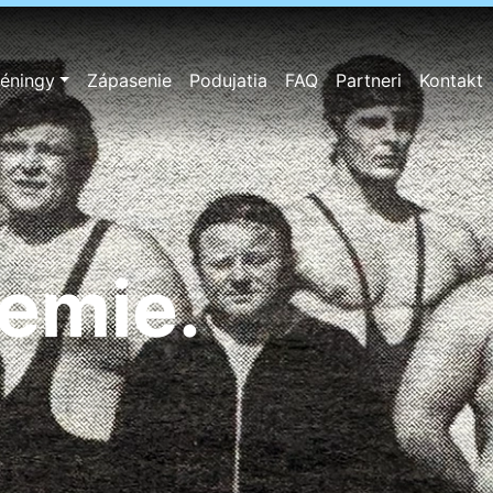
réningy
Zápasenie
Podujatia
FAQ
Partneri
Kontakt
badôvera.
zemie.
lých.