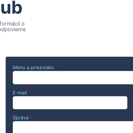
lub
formácií o
 odpovieme
Meno a priezvisko
*
E-mail
*
Správa
*