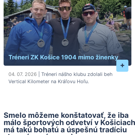
Tréneri ZK Košice 1904 mimo žinenky
+
04. 07. 2026
| Tréneri nášho klubu zdolali beh
Vertical Kilometer na Kráľovu Hoľu.
Smelo môžeme konštatovať, že iba
málo športových odvetví v Košiciac
má takú bohatú a úspešnú tradíciu