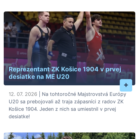
Reprezentant ZK Košice 1904 v prvej
desiatke na ME U20
+
12. 07. 2026
| Na tohtoročné Majstrovstvá Európy
U20 sa prebojovali až traja zápasníci z radov ZK
Košice 1904. Jeden z nich sa umiestnil v prvej
desiatke!