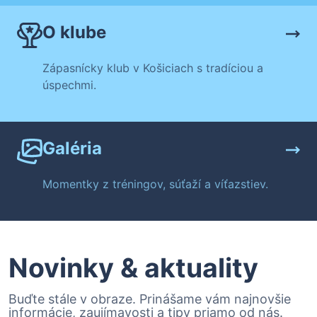
O klube
Zápasnícky klub v Košiciach s tradíciou a
úspechmi.
Galéria
Momentky z tréningov, súťaží a víťazstiev.
Novinky & aktuality
Buďte stále v obraze. Prinášame vám najnovšie
informácie, zaujímavosti a tipy priamo od nás.