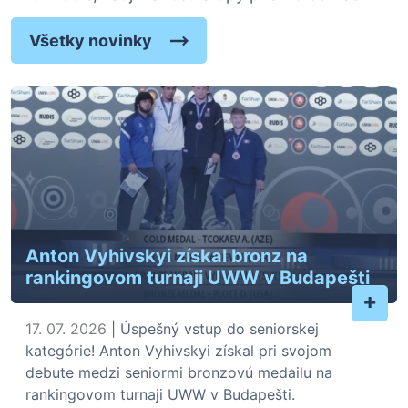
Všetky novinky
Anton Vyhivskyi získal bronz na
rankingovom turnaji UWW v Budapešti
+
17. 07. 2026
| Úspešný vstup do seniorskej
kategórie! Anton Vyhivskyi získal pri svojom
debute medzi seniormi bronzovú medailu na
rankingovom turnaji UWW v Budapešti.