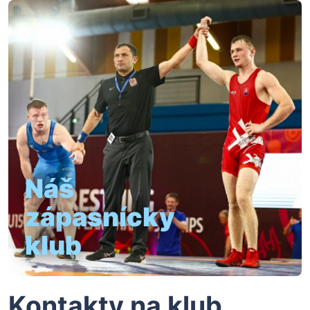
Náš
zápasnícky
klub
Kontakty na klub