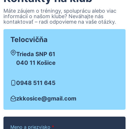
Máte záujem o tréningy, spoluprácu alebo viac
informácií o našom klube? Neváhajte nás
kontaktovať – radi odpovieme na vaše otázky.
Telocvičňa
Trieda SNP 61
040 11 Košice
0948 511 645
zkkosice@gmail.com
Meno a priezvisko
*