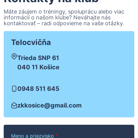
Máte záujem o tréningy, spoluprácu alebo viac
informácií o našom klube? Neváhajte nás
kontaktovať – radi odpovieme na vaše otázky.
Telocvičňa
Trieda SNP 61
040 11 Košice
0948 511 645
zkkosice@gmail.com
Meno a priezvisko
*