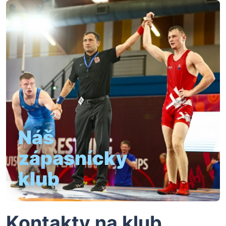
Náš
zápasnícky
klub
Kontakty na klub