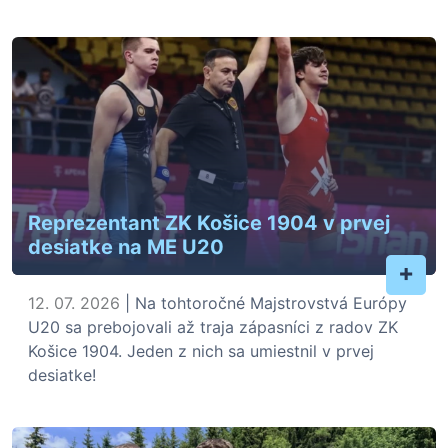
Reprezentant ZK Košice 1904 v prvej
desiatke na ME U20
+
12. 07. 2026
| Na tohtoročné Majstrovstvá Európy
U20 sa prebojovali až traja zápasníci z radov ZK
Košice 1904. Jeden z nich sa umiestnil v prvej
desiatke!