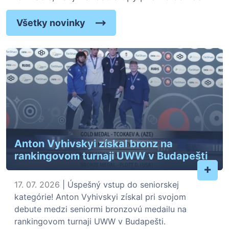
Všetky novinky
Anton Vyhivskyi získal bronz na
rankingovom turnaji UWW v Budapešti
+
17. 07. 2026
| Úspešný vstup do seniorskej
kategórie! Anton Vyhivskyi získal pri svojom
debute medzi seniormi bronzovú medailu na
rankingovom turnaji UWW v Budapešti.