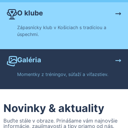
O klube
Zápasnícky klub v Košiciach s tradíciou a
úspechmi.
Galéria
Momentky z tréningov, súťaží a víťazstiev.
Novinky & aktuality
Buďte stále v obraze. Prinášame vám najnovšie
informácie, zaujímavosti a tipy priamo od nás.