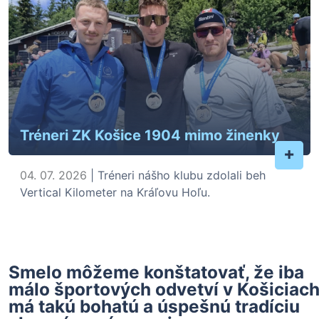
Tréneri ZK Košice 1904 mimo žinenky
+
04. 07. 2026
| Tréneri nášho klubu zdolali beh
Vertical Kilometer na Kráľovu Hoľu.
Smelo môžeme konštatovať, že iba
málo športových odvetví v Košiciac
má takú bohatú a úspešnú tradíciu