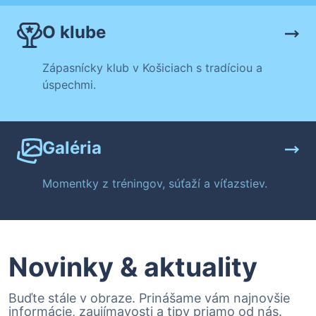
O klube
Zápasnícky klub v Košiciach s tradíciou a
úspechmi.
Galéria
Momentky z tréningov, súťaží a víťazstiev.
Novinky & aktuality
Buďte stále v obraze. Prinášame vám najnovšie
informácie, zaujímavosti a tipy priamo od nás.