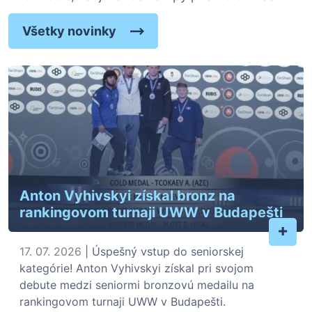
Všetky novinky
Anton Vyhivskyi získal bronz na
rankingovom turnaji UWW v Budapešti
+
17. 07. 2026
| Úspešný vstup do seniorskej
kategórie! Anton Vyhivskyi získal pri svojom
debute medzi seniormi bronzovú medailu na
rankingovom turnaji UWW v Budapešti.