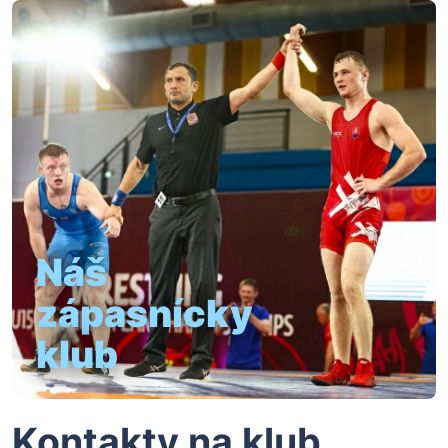
Náš
zápasnícky
klub
Kontakty na klub