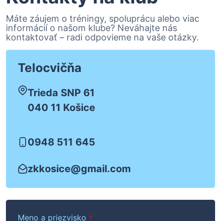
Máte záujem o tréningy, spoluprácu alebo viac
informácií o našom klube? Neváhajte nás
kontaktovať – radi odpovieme na vaše otázky.
Telocvičňa
Trieda SNP 61
040 11 Košice
0948 511 645
zkkosice@gmail.com
Meno a priezvisko
*