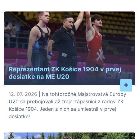
Reprezentant ZK Košice 1904 v prvej
desiatke na ME U20
+
12. 07. 2026
| Na tohtoročné Majstrovstvá Európy
U20 sa prebojovali až traja zápasníci z radov ZK
Košice 1904. Jeden z nich sa umiestnil v prvej
desiatke!