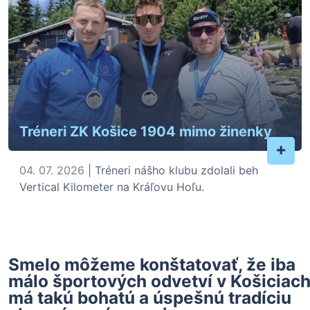
Tréneri ZK Košice 1904 mimo žinenky
+
04. 07. 2026
| Tréneri nášho klubu zdolali beh
Vertical Kilometer na Kráľovu Hoľu.
Smelo môžeme konštatovať, že iba
málo športových odvetví v Košiciac
má takú bohatú a úspešnú tradíciu