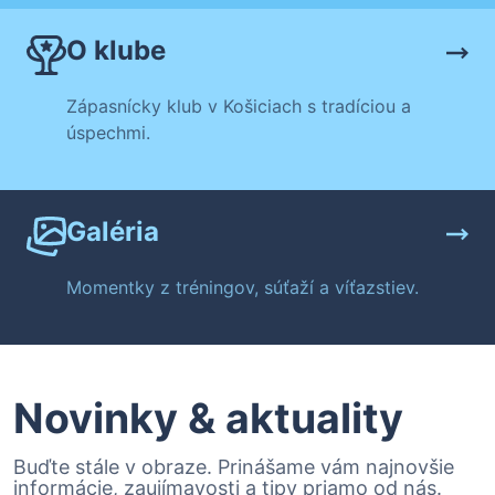
O klube
Zápasnícky klub v Košiciach s tradíciou a
úspechmi.
Galéria
Momentky z tréningov, súťaží a víťazstiev.
Novinky & aktuality
Buďte stále v obraze. Prinášame vám najnovšie
informácie, zaujímavosti a tipy priamo od nás.