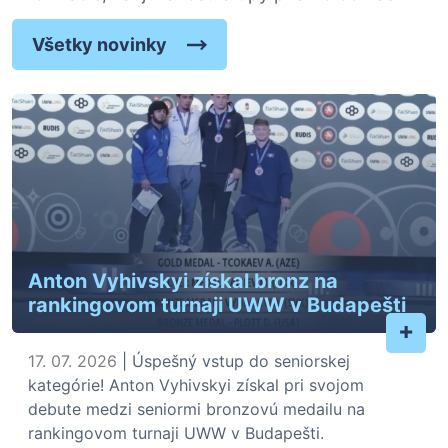
Všetky novinky
Anton Vyhivskyi získal bronz na
rankingovom turnaji UWW v Budapešti
+
17. 07. 2026
| Úspešný vstup do seniorskej
kategórie! Anton Vyhivskyi získal pri svojom
debute medzi seniormi bronzovú medailu na
rankingovom turnaji UWW v Budapešti.