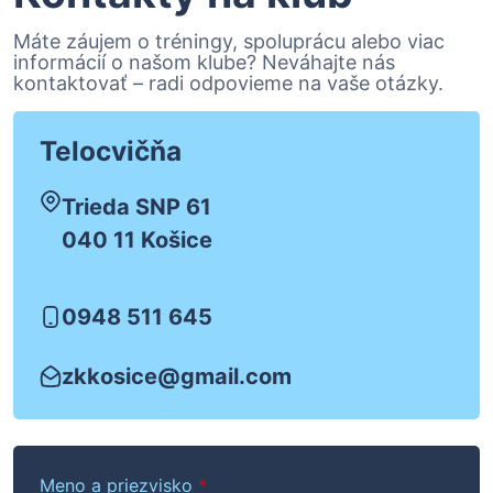
Máte záujem o tréningy, spoluprácu alebo viac
informácií o našom klube? Neváhajte nás
kontaktovať – radi odpovieme na vaše otázky.
Telocvičňa
Trieda SNP 61
040 11 Košice
0948 511 645
zkkosice@gmail.com
Meno a priezvisko
*