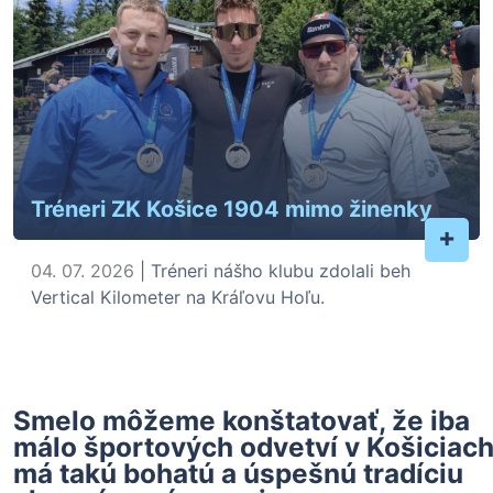
Tréneri ZK Košice 1904 mimo žinenky
+
04. 07. 2026
| Tréneri nášho klubu zdolali beh
Vertical Kilometer na Kráľovu Hoľu.
Smelo môžeme konštatovať, že iba
málo športových odvetví v Košiciac
má takú bohatú a úspešnú tradíciu