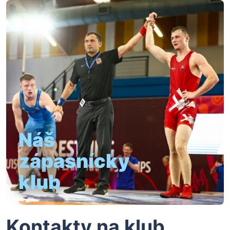
Náš
zápasnícky
klub
Kontakty na klub