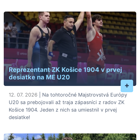
Reprezentant ZK Košice 1904 v prvej
desiatke na ME U20
+
12. 07. 2026
| Na tohtoročné Majstrovstvá Európy
U20 sa prebojovali až traja zápasníci z radov ZK
Košice 1904. Jeden z nich sa umiestnil v prvej
desiatke!