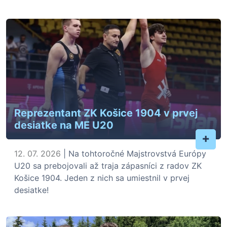
Reprezentant ZK Košice 1904 v prvej
desiatke na ME U20
+
12. 07. 2026
| Na tohtoročné Majstrovstvá Európy
U20 sa prebojovali až traja zápasníci z radov ZK
Košice 1904. Jeden z nich sa umiestnil v prvej
desiatke!