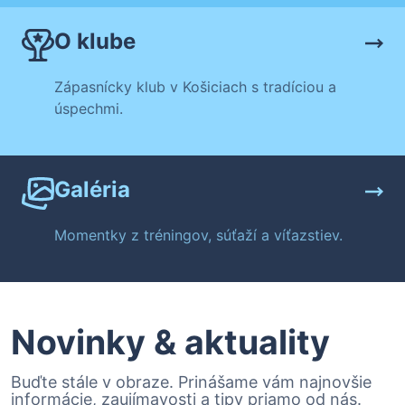
O klube
Zápasnícky klub v Košiciach s tradíciou a
úspechmi.
Galéria
Momentky z tréningov, súťaží a víťazstiev.
Novinky & aktuality
Buďte stále v obraze. Prinášame vám najnovšie
informácie, zaujímavosti a tipy priamo od nás.