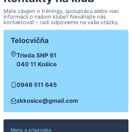
Máte záujem o tréningy, spoluprácu alebo viac
informácií o našom klube? Neváhajte nás
kontaktovať – radi odpovieme na vaše otázky.
Telocvičňa
Trieda SNP 61
040 11 Košice
0948 511 645
zkkosice@gmail.com
Meno a priezvisko
*