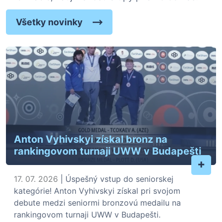
Všetky novinky
Anton Vyhivskyi získal bronz na
rankingovom turnaji UWW v Budapešti
+
17. 07. 2026
| Úspešný vstup do seniorskej
kategórie! Anton Vyhivskyi získal pri svojom
debute medzi seniormi bronzovú medailu na
rankingovom turnaji UWW v Budapešti.