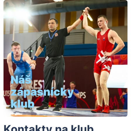
Náš
zápasnícky
klub
Kontakty na klub