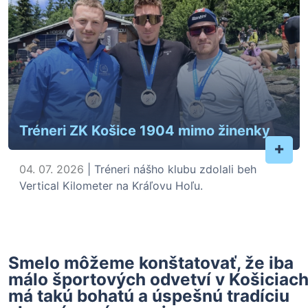
Tréneri ZK Košice 1904 mimo žinenky
+
04. 07. 2026
| Tréneri nášho klubu zdolali beh
Vertical Kilometer na Kráľovu Hoľu.
Smelo môžeme konštatovať, že iba
málo športových odvetví v Košiciac
má takú bohatú a úspešnú tradíciu