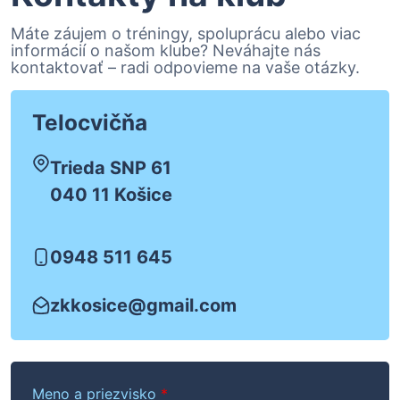
Máte záujem o tréningy, spoluprácu alebo viac
informácií o našom klube? Neváhajte nás
kontaktovať – radi odpovieme na vaše otázky.
Telocvičňa
Trieda SNP 61
040 11 Košice
0948 511 645
zkkosice@gmail.com
Meno a priezvisko
*