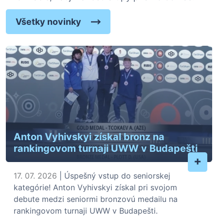
Všetky novinky
Anton Vyhivskyi získal bronz na
rankingovom turnaji UWW v Budapešti
+
17. 07. 2026
| Úspešný vstup do seniorskej
kategórie! Anton Vyhivskyi získal pri svojom
debute medzi seniormi bronzovú medailu na
rankingovom turnaji UWW v Budapešti.