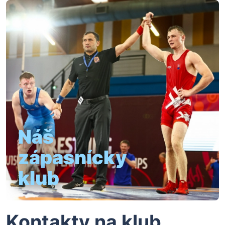
Náš
zápasnícky
klub
Kontakty na klub