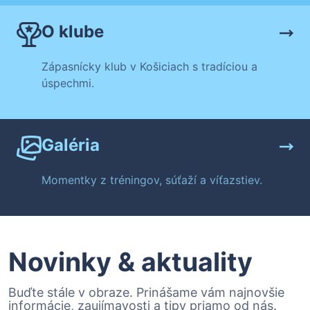
O klube
Zápasnícky klub v Košiciach s tradíciou a
úspechmi.
Galéria
Momentky z tréningov, súťaží a víťazstiev.
Novinky & aktuality
Buďte stále v obraze. Prinášame vám najnovšie
informácie, zaujímavosti a tipy priamo od nás.