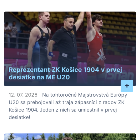
Reprezentant ZK Košice 1904 v prvej
desiatke na ME U20
+
12. 07. 2026
| Na tohtoročné Majstrovstvá Európy
U20 sa prebojovali až traja zápasníci z radov ZK
Košice 1904. Jeden z nich sa umiestnil v prvej
desiatke!