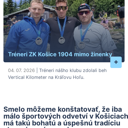
Tréneri ZK Košice 1904 mimo žinenky
+
04. 07. 2026
| Tréneri nášho klubu zdolali beh
Vertical Kilometer na Kráľovu Hoľu.
Smelo môžeme konštatovať, že iba
málo športových odvetví v Košiciac
má takú bohatú a úspešnú tradíciu