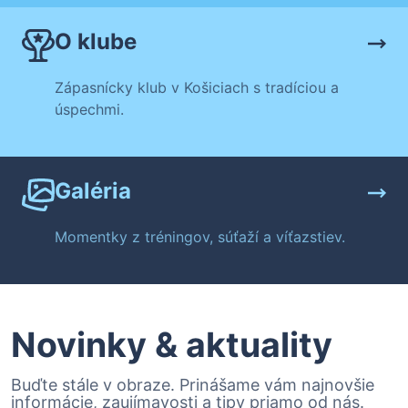
O klube
Zápasnícky klub v Košiciach s tradíciou a
úspechmi.
Galéria
Momentky z tréningov, súťaží a víťazstiev.
Novinky & aktuality
Buďte stále v obraze. Prinášame vám najnovšie
informácie, zaujímavosti a tipy priamo od nás.