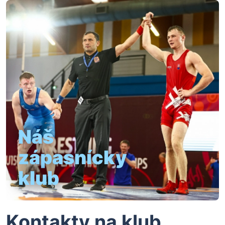
Náš
zápasnícky
klub
Kontakty na klub