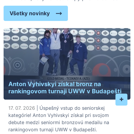
Všetky novinky
Anton Vyhivskyi získal bronz na
rankingovom turnaji UWW v Budapešti
+
17. 07. 2026
| Úspešný vstup do seniorskej
kategórie! Anton Vyhivskyi získal pri svojom
debute medzi seniormi bronzovú medailu na
rankingovom turnaji UWW v Budapešti.