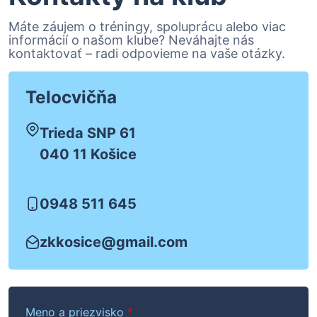
Máte záujem o tréningy, spoluprácu alebo viac
informácií o našom klube? Neváhajte nás
kontaktovať – radi odpovieme na vaše otázky.
Telocvičňa
Trieda SNP 61
040 11 Košice
0948 511 645
zkkosice@gmail.com
Meno a priezvisko
*