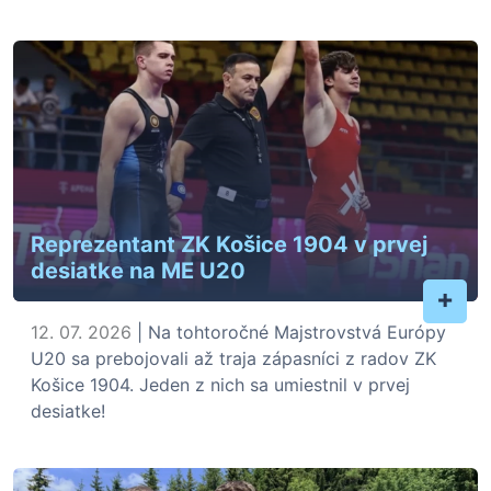
Reprezentant ZK Košice 1904 v prvej
desiatke na ME U20
+
12. 07. 2026
| Na tohtoročné Majstrovstvá Európy
U20 sa prebojovali až traja zápasníci z radov ZK
Košice 1904. Jeden z nich sa umiestnil v prvej
desiatke!