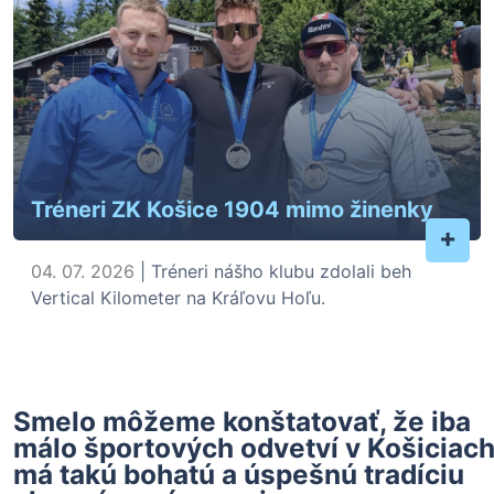
Tréneri ZK Košice 1904 mimo žinenky
+
04. 07. 2026
| Tréneri nášho klubu zdolali beh
Vertical Kilometer na Kráľovu Hoľu.
Smelo môžeme konštatovať, že iba
málo športových odvetví v Košiciac
má takú bohatú a úspešnú tradíciu