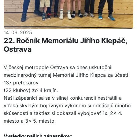
14. 06. 2025
22. Ročník Memoriálu Jiřího Klepáč,
Ostrava
V českej metropole Ostrava sa dnes uskutočnil
medzinárodný turnaj Memoriál Jiřího Klepca za účasti
137 pretekárov
(22 klubov) zo 4 krajín.
Naši zápasníci sa sa v silnej konkurencii nestratili a
vďaka skvelým bojovnym výkonom si odnášajú mnoho
skúseností a taktiez si dokazali vybojovať 1x, 2x 4.
miesto a 3x 5. miesto.
Vysledky našich zápasníkov: