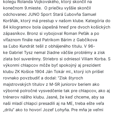
kolegu Rolanda Vojkovského, ktorý skončil na
konečnom 9.mieste. O priečku vyššie skončil
odchovanec JUNO Sport Stará Ľubovňa Samuel
Koršňák, ktorý má prestup v našom klube. Kategória do
84 kilogramov bola úspešná hneď pre dvoch košických
zápasníkov. Bronz si vybojoval Roman Peťák a po
víťaznom finále nad Patrikom Bárim z Gabčíkova
sa Ľubo Kundrát tešil z obhájeného titulu. V 96-
ke Gabriel Tysz nemal žiadne väčšie problémy a zisk
zlata bol suverénny. Striebro si odniesol Viliam Korba. S
výkonmi chlapcov môže byť spokojný aj prezident
klubu ZK Košice 1904 Ján Tokár ml., ktorý ich prišiel
rovnako povzbudiť a dodal: "Zisk štyroch
majstrovských titulov z M-SR juniorov beriem ako
výborné polročné vysvedčenie tak pre chlapcov, ako aj
trénerov nášho klubu. Jasné, že keď chceme, aby sa
naši mladí chlapci presadili aj na ME, treba ešte veľa
„drilu“ ako to hovorí Jozef Lohyňa. Pre mňa je veľmi