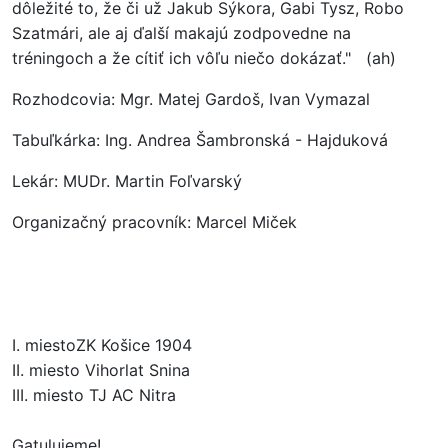
dôležité to, že či už Jakub Sýkora, Gabi Tysz, Robo
Szatmári, ale aj ďalší makajú zodpovedne na
tréningoch a že cítiť ich vôľu niečo dokázať." (ah)
Rozhodcovia: Mgr. Matej Gardoš, Ivan Vymazal
Tabuľkárka: Ing. Andrea Šambronská - Hajduková
Lekár: MUDr. Martin Foľvarský
Organizačný pracovník: Marcel Miček
I. miestoZK Košice 1904
II. miesto Vihorlat Snina
III. miesto TJ AC Nitra
Gatulujeme!