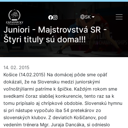
SK
Juniori - Majstrovstvá SR -
Štyri tituly sú doma!!!
14. 02. 2015
Košice (14.02.2015) Na domácej pôde sme opäť
dokázali, že na Slovensku medzi juniorskými
voľnoštýliarmi patríme k špičke. Každým rokom sme
svedkami čoraz slabšej konkurencie, tento raz sa k
tomu pripísalo aj chrípkové obdobie. Slovenskú hymnu
si pri nástupe vypočulo iba 54 pretekárov zo
slovenských klubov. Z deviatich Košičanov, pod
vedením trénera Mgr. Juraja Dancáka, si odnieslo