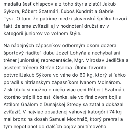
madailu šesť chlapcov a z toho štyria zlatú! Jakub
Sýkora, Róbert Szatmári, Ľuboš Kundrát a Gabriel
Tysz. O tom, že patríme medzi slovenskú špičku hovorí
fakt, že sme zvíťazili aj v hodnotení družstiev v
kategórii juniorov vo voľnom štýle.
Na nádejných zápasníkov odborným okom dozeral
športový riaditeľ klubu Jozef Lohyňa a nechýbal ani
tréner juniorskej reprezentácie, Mgr. Miroslav Jedlička a
asistent trénera Štefan Csorba. Úlohu favorita
potvrdilJakub Sýkora vo váhe do 60 kg, ktorý si ľahko
poradil s nitrianskym zápasníkom Ivanom Molnárom.
Zisk titulu si možno o niečo viac cení Róbert Szatmári,
ktorého trápili bolesti členka, ale vo finálovom boji s
Attilom Gaálom z Dunajskej Stredy sa zaťal a dokázal
zvíťaziť. V najviac obsadenej váhovej katogórii 74 kg
mal bronz na dosah Samuel Mochnáč, ktorý prehral a
tým nepotiahol do ďalších bojov ani tímového