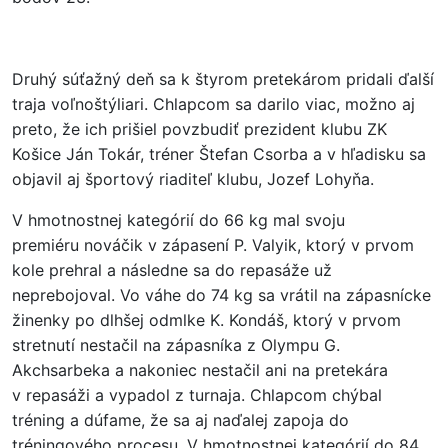
Druhý súťažný deň sa k štyrom pretekárom pridali ďalší
traja voľnoštýliari. Chlapcom sa darilo viac, možno aj
preto, že ich prišiel povzbudiť prezident klubu ZK
Košice Ján Tokár, tréner Štefan Csorba a v hľadisku sa
objavil aj športový riaditeľ klubu, Jozef Lohyňa.
V hmotnostnej kategórií do 66 kg mal svoju
premiéru nováčik v zápasení P. Valyik, ktorý v prvom
kole prehral a následne sa do repasáže už
neprebojoval. Vo váhe do 74 kg sa vrátil na zápasnícke
žinenky po dlhšej odmlke K. Kondáš, ktorý v prvom
stretnutí nestačil na zápasníka z Olympu G.
Akchsarbeka a nakoniec nestačil ani na pretekára
v repasáži a vypadol z turnaja. Chlapcom chýbal
tréning a dúfame, že sa aj naďalej zapoja do
tréningového procesu. V hmotnostnej kategórií do 84