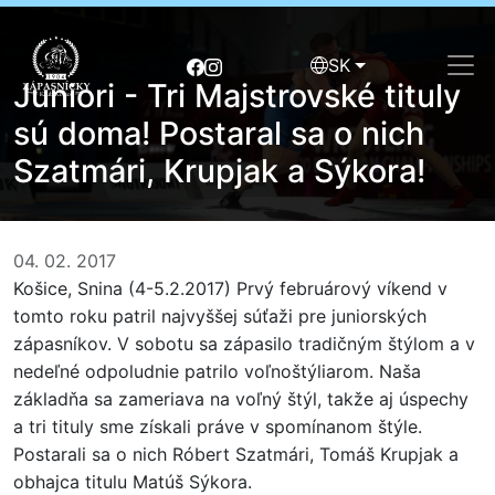
SK
Juniori - Tri Majstrovské tituly
sú doma! Postaral sa o nich
Szatmári, Krupjak a Sýkora!
04. 02. 2017
Košice, Snina (4-5.2.2017) Prvý februárový víkend v
tomto roku patril najvyššej súťaži pre juniorských
zápasníkov. V sobotu sa zápasilo tradičným štýlom a v
nedeľné odpoludnie patrilo voľnoštýliarom. Naša
základňa sa zameriava na voľný štýl, takže aj úspechy
a tri tituly sme získali práve v spomínanom štýle.
Postarali sa o nich Róbert Szatmári, Tomáš Krupjak a
obhajca titulu Matúš Sýkora.