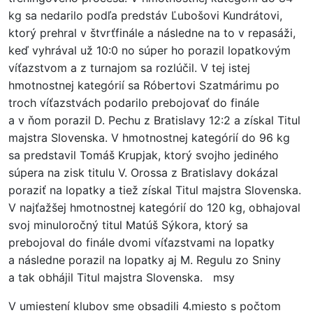
kg sa nedarilo podľa predstáv Ľubošovi Kundrátovi,
ktorý prehral v štvrťfinále a následne na to v repasáži,
keď vyhrával už 10:0 no súper ho porazil lopatkovým
víťazstvom a z turnajom sa rozlúčil. V tej istej
hmotnostnej kategórií sa Róbertovi Szatmárimu po
troch víťazstvách podarilo prebojovať do finále
a v ňom porazil D. Pechu z Bratislavy 12:2 a získal Titul
majstra Slovenska. V hmotnostnej kategórií do 96 kg
sa predstavil Tomáš Krupjak, ktorý svojho jediného
súpera na zisk titulu V. Orossa z Bratislavy dokázal
poraziť na lopatky a tiež získal Titul majstra Slovenska.
V najťažšej hmotnostnej kategórií do 120 kg, obhajoval
svoj minuloročný titul Matúš Sýkora, ktorý sa
prebojoval do finále dvomi víťazstvami na lopatky
a následne porazil na lopatky aj M. Regulu zo Sniny
a tak obhájil Titul majstra Slovenska. msy
V umiestení klubov sme obsadili 4.miesto s počtom