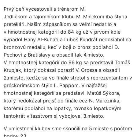
Prvý deň vycestovali s trénerom M.
Jedličkom a tajomníkom klubu M. Mičekom iba štyria
pretekári. Našim zápasníkom sa veľmi nedarilo a
v hmotnostnej kategórií do 84 kg už v prvom kole
vypadol Hany Al-Kubati a Ľuboš Kundrát nedosiahol na
bronzovú medailu, keď v boji o bronz podľahol D.
Pechovi z Bratislavy a obsadil tak 4.miesto.
V hmotnostnej kategórií do 96 kg sa predstavil Tomáš
Krupjak, ktorý dokázal poraziť V. Orossa a obsadil
2.miesto, keďže sa vo finále stretol s reprezentantom v
gréckorímskom štýle L. Pappom. V najťažšej
hmotnostnej kategórií sa predstavil Matúš Sýkora,
ktorý nedokázal prejsť do finále cez N. Marczinka,
ktorému podľahol na lopatky, rovnako lopatkovým
tentokrát víťazstvom si vybojoval 3.miesto.
V umiestnení klubov sme skončili na 5.mieste s počtom
bodov 23.