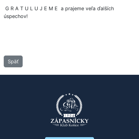
G R A T U L U J E M E a prajeme veľa ďalších
úspechov!
Späť