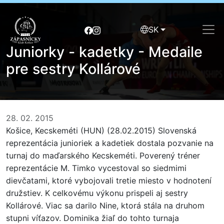
SK
Juniorky - kadetky - Medaile
pre sestry Kollárové
28. 02. 2015
Košice, Kecskeméti (HUN) (28.02.2015) Slovenská
reprezentácia junioriek a kadetiek dostala pozvanie na
turnaj do maďarského Kecskeméti. Poverený tréner
reprezentácie M. Timko vycestoval so siedmimi
dievčatami, ktoré vybojovali tretie miesto v hodnotení
družstiev. K celkovému výkonu prispeli aj sestry
Kollárové. Viac sa darilo Nine, ktorá stála na druhom
stupni víťazov. Dominika žiaľ do tohto turnaja