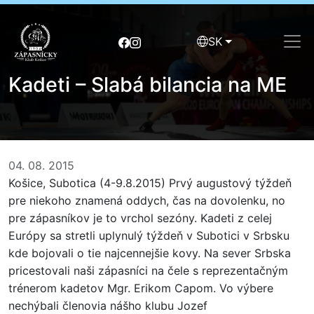
SK
Kadeti – Slabá bilancia na ME
04. 08. 2015
Košice, Subotica (4-9.8.2015) Prvý augustový týždeň
pre niekoho znamená oddych, čas na dovolenku, no
pre zápasníkov je to vrchol sezóny. Kadeti z celej
Európy sa stretli uplynulý týždeň v Subotici v Srbsku
kde bojovali o tie najcennejšie kovy. Na sever Srbska
pricestovali naši zápasníci na čele s reprezentačným
trénerom kadetov Mgr. Erikom Capom. Vo výbere
nechýbali členovia nášho klubu Jozef