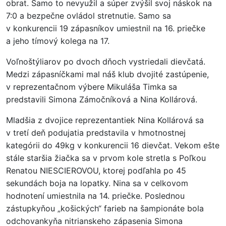
obrat. Samo to nevyužil a súper zvýšil svoj náskok na
7:0 a bezpečne ovládol stretnutie. Samo sa
v konkurencii 19 zápasníkov umiestnil na 16. priečke
a jeho tímový kolega na 17.
Voľnoštýliarov po dvoch dňoch vystriedali dievčatá.
Medzi zápasníčkami mal náš klub dvojité zastúpenie,
v reprezentačnom výbere Mikuláša Timka sa
predstavili Simona Zámočníková a Nina Kollárová.
Mladšia z dvojice reprezentantiek Nina Kollárová sa
v tretí deň podujatia predstavila v hmotnostnej
kategórii do 49kg v konkurencii 16 dievčat. Vekom ešte
stále staršia žiačka sa v prvom kole stretla s Poľkou
Renatou NIESCIEROVOU, ktorej podľahla po 45
sekundách boja na lopatky. Nina sa v celkovom
hodnotení umiestnila na 14. priečke. Poslednou
zástupkyňou „košických“ farieb na šampionáte bola
odchovankyňa nitrianskeho zápasenia Simona