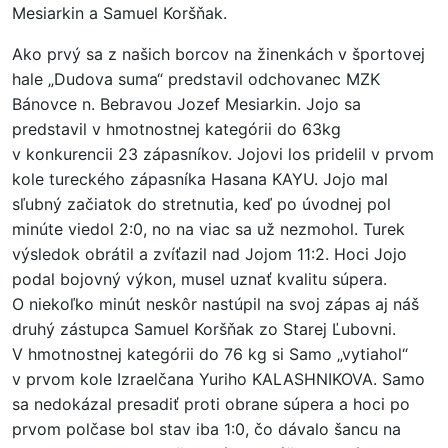
Mesiarkin a Samuel Koršňak.
Ako prvý sa z našich borcov na žinenkách v športovej
hale „Dudova suma“ predstavil odchovanec MZK
Bánovce n. Bebravou Jozef Mesiarkin. Jojo sa
predstavil v hmotnostnej kategórii do 63kg
v konkurencii 23 zápasníkov. Jojovi los pridelil v prvom
kole tureckého zápasníka Hasana KAYU. Jojo mal
sľubný začiatok do stretnutia, keď po úvodnej pol
minúte viedol 2:0, no na viac sa už nezmohol. Turek
výsledok obrátil a zvíťazil nad Jojom 11:2. Hoci Jojo
podal bojovný výkon, musel uznať kvalitu súpera.
O niekoľko minút neskôr nastúpil na svoj zápas aj náš
druhý zástupca Samuel Koršňak zo Starej Ľubovni.
V hmotnostnej kategórii do 76 kg si Samo „vytiahol“
v prvom kole Izraelčana Yuriho KALASHNIKOVA. Samo
sa nedokázal presadiť proti obrane súpera a hoci po
prvom polčase bol stav iba 1:0, čo dávalo šancu na