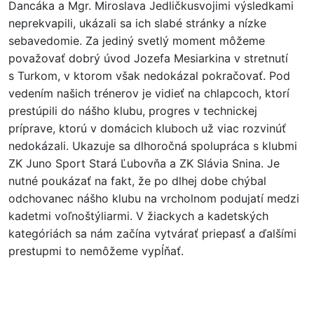
Dancáka a Mgr. Miroslava Jedličkusvojimi výsledkami
neprekvapili, ukázali sa ich slabé stránky a nízke
sebavedomie. Za jediný svetlý moment môžeme
považovať dobrý úvod Jozefa Mesiarkina v stretnutí
s Turkom, v ktorom však nedokázal pokračovať. Pod
vedením našich trénerov je vidieť na chlapcoch, ktorí
prestúpili do nášho klubu, progres v technickej
príprave, ktorú v domácich kluboch už viac rozvinúť
nedokázali. Ukazuje sa dlhoročná spolupráca s klubmi
ZK Juno Sport Stará Ľubovňa a ZK Slávia Snina. Je
nutné poukázať na fakt, že po dlhej dobe chýbal
odchovanec nášho klubu na vrcholnom podujatí medzi
kadetmi voľnoštýliarmi. V žiackych a kadetských
kategóriách sa nám začína vytvárať priepasť a ďalšími
prestupmi to nemôžeme vypĺňať.