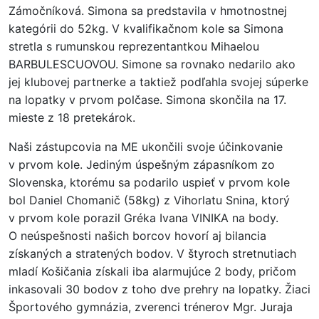
Zámočníková. Simona sa predstavila v hmotnostnej
kategórii do 52kg. V kvalifikačnom kole sa Simona
stretla s rumunskou reprezentantkou Mihaelou
BARBULESCUOVOU. Simone sa rovnako nedarilo ako
jej klubovej partnerke a taktiež podľahla svojej súperke
na lopatky v prvom polčase. Simona skončila na 17.
mieste z 18 pretekárok.
Naši zástupcovia na ME ukončili svoje účinkovanie
v prvom kole. Jediným úspešným zápasníkom zo
Slovenska, ktorému sa podarilo uspieť v prvom kole
bol Daniel Chomanič (58kg) z Vihorlatu Snina, ktorý
v prvom kole porazil Gréka Ivana VINIKA na body.
O neúspešnosti našich borcov hovorí aj bilancia
získaných a stratených bodov. V štyroch stretnutiach
mladí Košičania získali iba alarmujúce 2 body, pričom
inkasovali 30 bodov z toho dve prehry na lopatky. Žiaci
Športového gymnázia, zverenci trénerov Mgr. Juraja