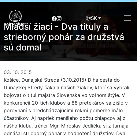
SK
Mladší žiaci - Dva tituly a
strieborný pohár za družstvá
sú doma!
03. 10. 2015
Košice, Dunajská Streda (3.10.2015) Dlhá cesta do
Dunajskej Stredy čakala našich žiakov, ktorí sa vybrali
bojovať o titul majstra Slovenska vo voľnom štýle. V
konkurencii 20-tich klubov a 88 pretekárov sa zišlo v
porovnaní s predchádzajúcimi rokmi pomerne málo
účastníkov. Aj napriek menšieho počtu chlapcov aj z
nášho klubu, tréner Mgr. Miroslav Jedlička si z turnaja
odnášal strieborný pohár v hodnotení družstiev. Dva