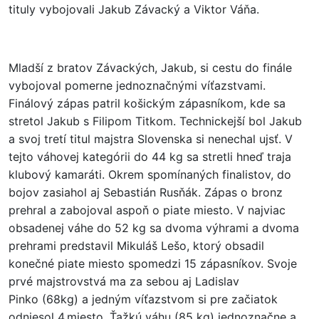
tituly vybojovali Jakub Závacký a Viktor Váňa.
Mladší z bratov Závackých, Jakub, si cestu do finále
vybojoval pomerne jednoznačnými víťazstvami.
Finálový zápas patril košickým zápasníkom, kde sa
stretol Jakub s Filipom Titkom. Technickejší bol Jakub
a svoj tretí titul majstra Slovenska si nenechal ujsť. V
tejto váhovej kategórii do 44 kg sa stretli hneď traja
klubový kamaráti. Okrem spomínaných finalistov, do
bojov zasiahol aj Sebastián Rusňák. Zápas o bronz
prehral a zabojoval aspoň o piate miesto. V najviac
obsadenej váhe do 52 kg sa dvoma výhrami a dvoma
prehrami predstavil Mikuláš Lešo, ktorý obsadil
konečné piate miesto spomedzi 15 zápasníkov. Svoje
prvé majstrovstvá ma za sebou aj Ladislav
Pinko (68kg) a jedným víťazstvom si pre začiatok
odniesol 4.miesto. Ťažkú váhu (85 kg) jednoznačne a