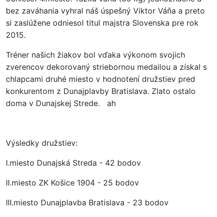
bez zaváhania vyhral náš úspešný Viktor Váňa a preto
si zaslúžene odniesol titul majstra Slovenska pre rok
2015.
Tréner našich žiakov bol vďaka výkonom svojich
zverencov dekorovaný striebornou medailou a získal s
chlapcami druhé miesto v hodnotení družstiev pred
konkurentom z Dunajplavby Bratislava. Zlato ostalo
doma v Dunajskej Strede. ah
Výsledky družstiev:
I.miesto Dunajská Streda - 42 bodov
II.miesto ZK Košice 1904 - 25 bodov
III.miesto Dunajplavba Bratislava - 23 bodov