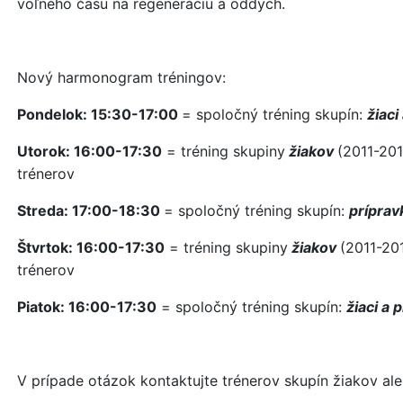
voľného času na regeneráciu a oddych.
Nový harmonogram tréningov:
Pondelok: 15:30-17:00
= spoločný tréning skupín:
žiaci
Utorok: 16:00-17:30
= tréning skupiny
žiakov
(2011-201
trénerov
Streda: 17:00-18:30
= spoločný tréning skupín:
príprav
Štvrtok: 16:00-17:30
= tréning skupiny
žiakov
(2011-20
trénerov
Piatok: 16:00-17:30
= spoločný tréning skupín:
žiaci a 
V prípade otázok kontaktujte trénerov skupín žiakov ale