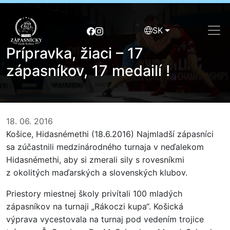
SK
Prípravka, žiaci – 17
zápasníkov, 17 medailí !
18. 06. 2016
Košice, Hidasnémethi (18.6.2016) Najmladší zápasníci
sa zúčastnili medzinárodného turnaja v neďalekom
Hidasnémethi, aby si zmerali sily s rovesníkmi
z okolitých maďarských a slovenských klubov.
Priestory miestnej školy privítali 100 mladých
zápasníkov na turnaji „Rákoczi kupa“. Košická
výprava vycestovala na turnaj pod vedením trojice