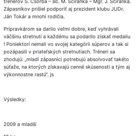
trénerov Š. Csorba – Bc. M. Sciranka – Mgr. J. Sciranka.
Zápasníkov prišiel podporiť aj prezident klubu JUDr.
Ján Tokár a mnohí rodičia.
Prípravkárom sa darilo veľmi dobre, keď vyhrávali
väčšinu stretnutí a každému sa podarilo získať medailu
! Poniektorí nemali vo svojej kategórii súperov a tak si
pozápasili v priateľských stretnutiach. Tréneri sa
zhodujú: „mladí zápasníci potrebujú absolvovať takéto
súťaže, na ktorých získavajú cenné skúsenosti a tým aj
výkonnostne rastú“. js
Výsledky:
2009 a mladší