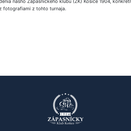
edenia nášho Zápasníckeho klubu (ZK) Košice 1904, konkré
fotografiami z tohto turnaja.