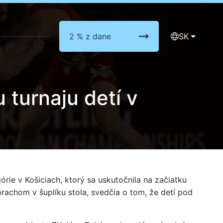
2 % z dane
SK
 turnaju detí v
rie v Košiciach, ktorý sa uskutočnila na začiatku
rachom v šuplíku stola, svedčia o tom, že detí pod
.