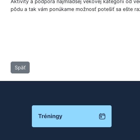
Aktivity a podpora najmladšej vekovej kategórii od v
pôdu a tak vám ponúkame možnosť potešiť sa ešte raz 
Späť
Tréningy