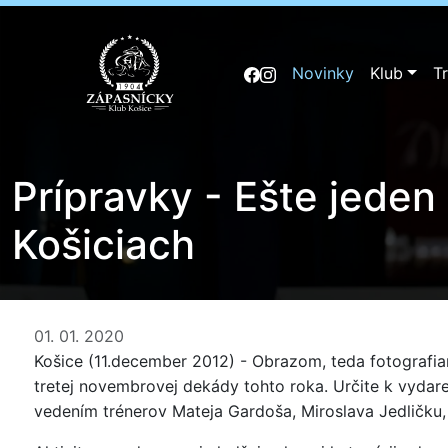
Novinky
Klub
T
Prípravky - Ešte jeden
Košiciach
01. 01. 2020
Košice (11.december 2012) - Obrazom, teda fotografiam
tretej novembrovej dekády tohto roka. Určite k vydare
vedením trénerov Mateja Gardoša, Miroslava Jedličku, Ma