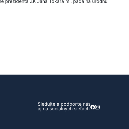
tne prezidenta ZK Jána Tokára ml. padá na úrodnú
Sledujte a podporte nás
aj na sociálnych sieťach