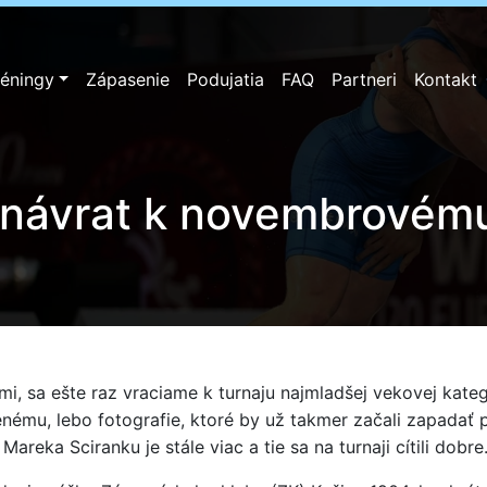
réningy
Zápasenie
Podujatia
FAQ
Partneri
Kontakt
 návrat k novembrovému
i, sa ešte raz vraciame k turnaju najmladšej vekovej kategó
nému, lebo fotografie, ktoré by už takmer začali zapadať p
reka Sciranku je stále viac a tie sa na turnaji cítili dobre