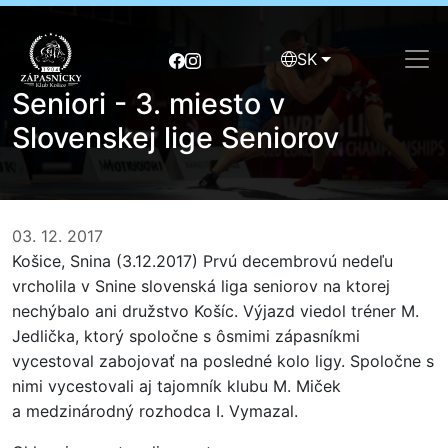
SK
Seniori - 3. miesto v
Slovenskej lige Seniorov
03. 12. 2017
Košice, Snina (3.12.2017) Prvú decembrovú nedeľu
vrcholila v Snine slovenská liga seniorov na ktorej
nechýbalo ani družstvo Košíc. Výjazd viedol tréner M.
Jedlička, ktorý spoločne s ôsmimi zápasníkmi
vycestoval zabojovať na posledné kolo ligy. Spoločne s
nimi vycestovali aj tajomník klubu M. Miček
a medzinárodný rozhodca I. Vymazal.