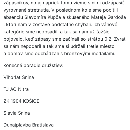
zápasníkov, no aj napriek tomu vieme s nimi odzápasiť
vyrovnané stretnutia. V poslednom kole sme pocítili
absenciu Slavomíra Kupča a skúseného Mateja Gardoša
, ktorí nám v zostave podstatne chýbali. Ich váhové
kategórie sme neobsadili a tak sa nám už ťažšie
bojovalo, keď zápasy sme začínali so strátou 0:2. Zvrat
sa nám nepodaril a tak sme si udržali tretie miesto
a domov sme odchádzali s bronzovými medailami.
Konečné poradie družstiev:
Vihorlat Snina
TJ AC Nitra
ZK 1904 KOŠICE
Slávia Snina
Dunajplavba Bratislava