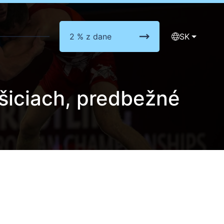
2 % z dane
SK
Košiciach, predbežné