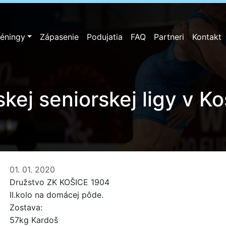
réningy
Zápasenie
Podujatia
FAQ
Partneri
Kontakt
nskej seniorskej ligy v 
01. 01. 2020
Družstvo ZK KOŠICE 1904
II.kolo na domácej pôde.
Zostava:
57kg Kardoš