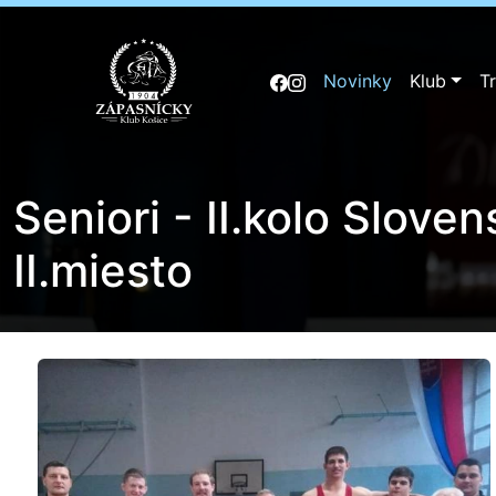
Novinky
Klub
T
Seniori - II.kolo Slove
II.miesto