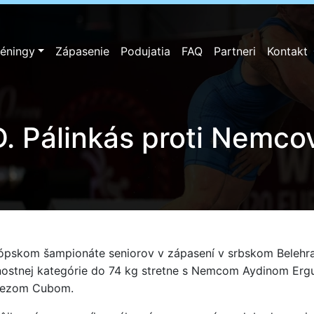
réningy
Zápasenie
Podujatia
FAQ
Partneri
Kontakt
D. Pálinkás proti Nemco
urópskom šampionáte seniorov v zápasení v srbskom Belehr
otnostnej kategórie do 74 kg stretne s Nemcom Aydinom Er
quezom Cubom.