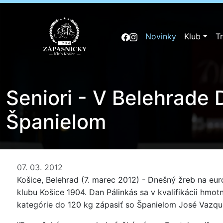
Novinky
Klub
T
Seniori - V Belehrade 
Španielom
07. 03. 2012
Košice, Belehrad (7. marec 2012) - Dnešný žreb na e
klubu Košice 1904. Dan Pálinkás sa v kvalifikácii hm
kategórie do 120 kg zápasiť so Španielom José Vaz