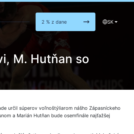
2 % z dane
SK
vi, M. Hutňan so
ade určil súperov voľnoštýliarom nášho Zápasníckeho
gunom a Marián Hutňan bude osemfinále najťažšej