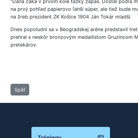
"Dana čaká v prvom kole ťažký zápas. Dostal podľa mô
na prvý pohľad papierovo ľahší súper, ale tiež bude
na žreb prezident ZK Košice 1904 Ján Tokár mladší.
Dnes popoludní sa v Beogradskej aréne predstavil tret
prehral s neskôr bronzovým medailistom Gruzíncom Ma
pretekárov.
Späť
Tréningy