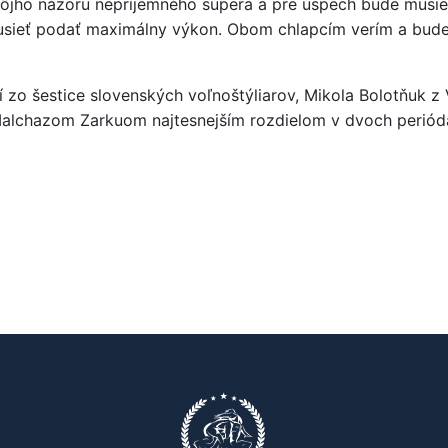
jho názoru nepríjemného súpera a pre úspech bude musieť 
 musieť podať maximálny výkon. Obom chlapcím verím a bu
í zo šestice slovenských voľnoštýliarov, Mikola Bolotňuk z 
lchazom Zarkuom najtesnejším rozdielom v dvoch periódach