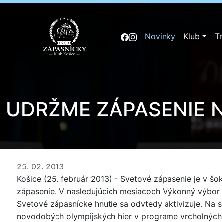
Novinky
Klub
T
UDRŽME ZÁPASENIE 
25. 02. 2013
Košice (25. február 2013) - Svetové zápasenie je v š
zápasenie. V nasledujúcich mesiacoch Výkonný výbor 
Svetové zápasnícke hnutie sa odvtedy aktivizuje. Na 
novodobých olympijských hier v programe vrcholných š