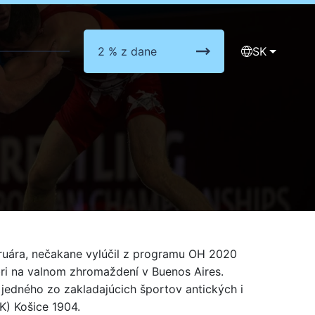
2 % z dane
SK
bruára, nečakane vylúčil z programu OH 2020
ri na valnom zhromaždení v Buenos Aires.
 jedného zo zakladajúcich športov antických i
K) Košice 1904.