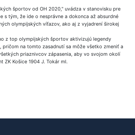
ských športov od OH 2020," uvádza v stanovisku pre
me s tým, že ide o nesprávne a dokonca až absurdné
ých olympijských víťazov, ako aj z vyjadrení širokej
o z top olympijských športov aktivizujú legendy
e, pričom na tomto zasadnutí sa môže všetko zmeniť a
všetkých priaznivcov zápasenia, aby vo svojom okolí
nt ZK Košice 1904 J. Tokár ml.