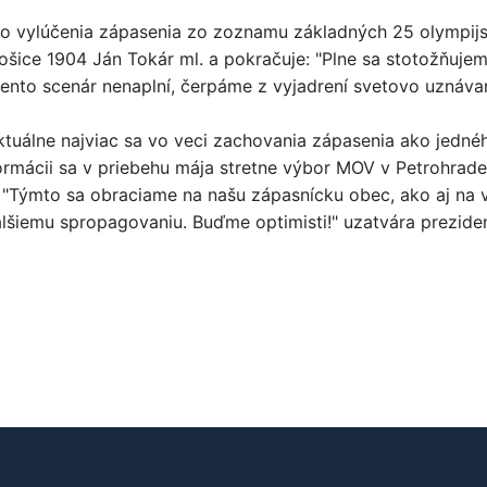
ho vylúčenia zápasenia zo zoznamu základných 25 olympij
ošice 1904 Ján Tokár ml. a pokračuje: "Plne sa stotožňuje
tento scenár nenaplní, čerpáme z vyjadrení svetovo uznávan
tuálne najviac sa vo veci zachovania zápasenia ako jednéh
ormácii sa v priebehu mája stretne výbor MOV v Petrohrad
. "Týmto sa obraciame na našu zápasnícku obec, ako aj na 
ďalšiemu spropagovaniu. Buďme optimisti!" uzatvára prezide