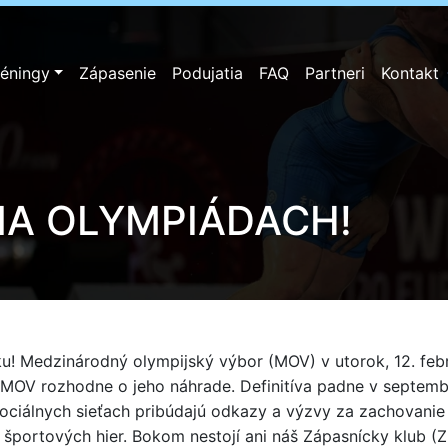
réningy
Zápasenie
Podujatia
FAQ
Partneri
Kontakt
NA OLYMPIÁDACH!
oku! Medzinárodný olympijský výbor (MOV) v utorok, 12. fe
MOV rozhodne o jeho náhrade. Definitíva padne v septemb
sociálnych sieťach pribúdajú odkazy a výzvy za zachovanie
portových hier. Bokom nestojí ani náš Zápasnícky klub (Z