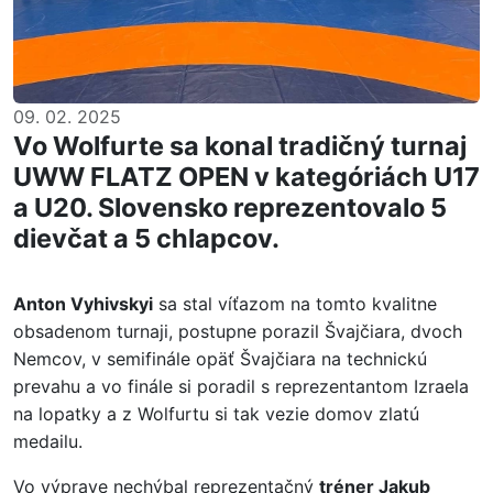
09. 02. 2025
Vo Wolfurte sa konal tradičný turnaj
UWW FLATZ OPEN v kategóriách U17
a U20. Slovensko reprezentovalo 5
dievčat a 5 chlapcov.
Anton Vyhivskyi
sa stal víťazom na tomto kvalitne
obsadenom turnaji, postupne porazil Švajčiara, dvoch
Nemcov, v semifinále opäť Švajčiara na technickú
prevahu a vo finále si poradil s reprezentantom Izraela
na lopatky a z Wolfurtu si tak vezie domov zlatú
medailu.
Vo výprave nechýbal reprezentačný
tréner Jakub