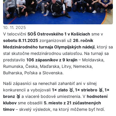
10. 11. 2025
V telocvični
SOŠ Ostrovského 1 v Košiciach
sme v
sobotu 8.11.2025
zorganizovali už
26. ročník
Medzinárodného turnaja Olympijských nádejí
, ktorý sa
stal skutočne medzinárodnou udalosťou. Na turnaji sa
predstavilo
106 zápasníkov z 9 krajín
– Moldavska,
Rumunska, Česka, Maďarska, Litvy, Nemecka,
Bulharska, Poľska a Slovenska.
Naši zápasníci sa nenechali zahanbiť ani v silnej
konkurencii a vybojovali
1× zlato 🥇, 1× striebro 🥈, 1×
bronz 🥉
a viaceré bodové umiestnenia. V
hodnotení
klubov
sme obsadili
5. miesto z 21 zúčastnených
tímov
– skvelý výsledok, na ktorý môžeme byť hrdí.