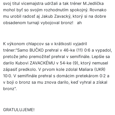
svoj titul vicemajstra udržali a tak tréner M.Jedlička
mohol byť so svojim rozhodnutím spokojný. Rovnako
mu urobil radosť aj Jakub Zavacký, ktorý si na dobre
obsadenom turnaji vybojoval bronz! ah
K výkonom chlapcov sa v krátkosti vyjadril
tréner:"Samo BUČKO prehral v 46-ke (11) 0:6 a vypadol,
pretože jeho premožiteľ prehral v semifinále. Lepšie sa
darilo Kubovi ZAVACKÉMU v 54-ke (9), ktorý nemusel
zápasiť predkolo. V prvom kole zdolal Maliara (UKR)
10:0. V semifinále prehral s domácim pretekárom 0:2 a
v boji o bronz sa mu znova darilo, keď vyhral a získal
bronz".
GRATULUJEME!