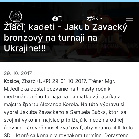
SK
Žiaci, kadeti - Jakub Zavacký
bronzový na turnaji na
Ukrajine!!!
29. 10. 2017
Košice, Zbarž (UKR) 29-01-10-2017. Tréner Mgr.
M.Jedlička dostal pozvanie na trinásty ročník
medzinárodného turnaja na pamiatku zápasníka a
majstra športu Alexanda Korola. Na túto výpravu si
vybral Jakuba Zavackého a Samuela Bučka, ktorí sa
svojimi výkonmi najviac približujú k medzinárodnej
úrovni a zároveň musel zvažovať, aby neohrozil III.kolo
SDL, ktoré sa konalo v rovnakom termíne. Dorastenci