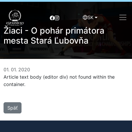
SK
Žiaci - O pohár primátora
mesta Stará Ľubovňa
01. 01. 2020
Article text body (editor div) not found within the
container.
Späť