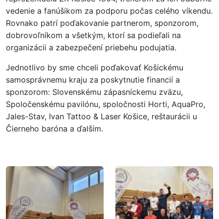
vedenie a fanúšikom za podporu počas celého víkendu.
Rovnako patrí poďakovanie partnerom, sponzorom,
dobrovoľníkom a všetkým, ktorí sa podieľali na
organizácii a zabezpečení priebehu podujatia.
Jednotlivo by sme chceli poďakovať Košickému
samosprávnemu kraju za poskytnutie financií a
sponzorom: Slovenskému zápasníckemu zväzu,
Spoločenskému pavilónu, spoločnosti Horti, AquaPro,
Jales-Stav, Ivan Tattoo & Laser Košice, reštaurácii u
Čierneho baróna a ďalším.