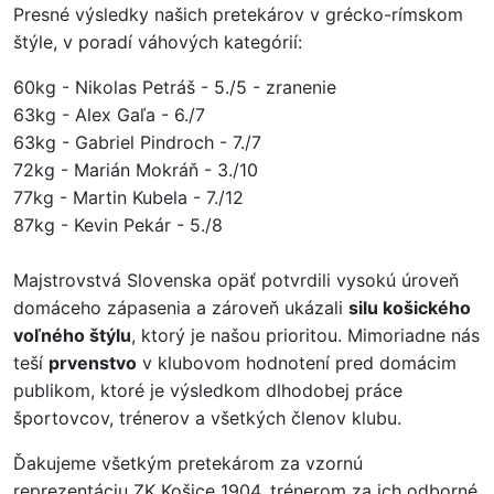
Presné výsledky našich pretekárov v grécko-rímskom
štýle, v poradí váhových kategórií:
60kg - Nikolas Petráš - 5./5 - zranenie
63kg - Alex Gaľa - 6./7
63kg - Gabriel Pindroch - 7./7
72kg - Marián Mokráň - 3./10
77kg - Martin Kubela - 7./12
87kg - Kevin Pekár - 5./8
Majstrovstvá Slovenska opäť potvrdili vysokú úroveň
domáceho zápasenia a zároveň ukázali
silu košického
voľného štýlu
, ktorý je našou prioritou. Mimoriadne nás
teší
prvenstvo
v klubovom hodnotení pred domácim
publikom, ktoré je výsledkom dlhodobej práce
športovcov, trénerov a všetkých členov klubu.
Ďakujeme všetkým pretekárom za vzornú
reprezentáciu ZK Košice 1904, trénerom za ich odborné