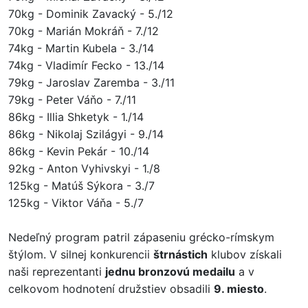
70kg - Dominik Zavacký - 5./12
70kg - Marián Mokráň - 7./12
74kg - Martin Kubela - 3./14
74kg - Vladimír Fecko - 13./14
79kg - Jaroslav Zaremba - 3./11
79kg - Peter Váňo - 7./11
86kg - Illia Shketyk - 1./14
86kg - Nikolaj Szilágyi - 9./14
86kg - Kevin Pekár - 10./14
92kg - Anton Vyhivskyi - 1./8
125kg - Matúš Sýkora - 3./7
125kg - Viktor Váňa - 5./7
Nedeľný program patril zápaseniu grécko-rímskym
štýlom. V silnej konkurencii
štrnástich
klubov získali
naši reprezentanti
jednu bronzovú medailu
a v
celkovom hodnotení družstiev obsadili
9. miesto
.