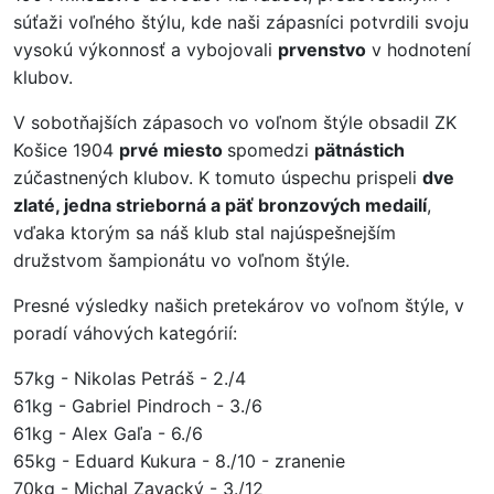
súťaži voľného štýlu, kde naši zápasníci potvrdili svoju
vysokú výkonnosť a vybojovali
prvenstvo
v hodnotení
klubov.
V sobotňajších zápasoch vo voľnom štýle obsadil ZK
Košice 1904
prvé miesto
spomedzi
pätnástich
zúčastnených klubov. K tomuto úspechu prispeli
dve
zlaté, jedna strieborná a päť bronzových medailí
,
vďaka ktorým sa náš klub stal najúspešnejším
družstvom šampionátu vo voľnom štýle.
Presné výsledky našich pretekárov vo voľnom štýle, v
poradí váhových kategórií:
57kg - Nikolas Petráš - 2./4
61kg - Gabriel Pindroch - 3./6
61kg - Alex Gaľa - 6./6
65kg - Eduard Kukura - 8./10 - zranenie
70kg - Michal Zavacký - 3./12