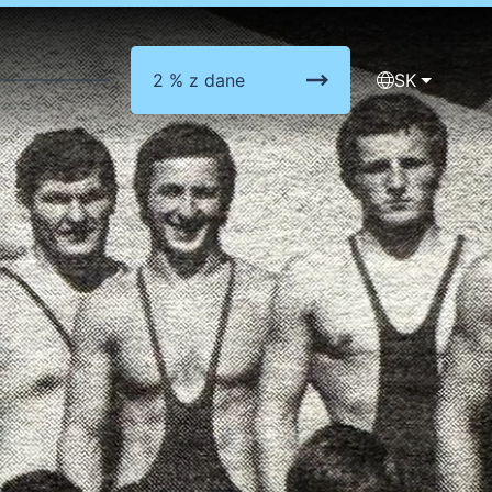
2 % z dane
SK