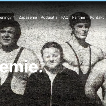
réningy
Zápasenie
Podujatia
FAQ
Partneri
Kontakt
badôvera.
zemie.
lých.