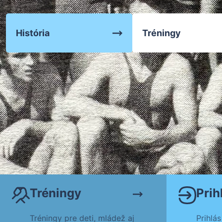
Zápasenie
História
Tréningy
Tréningy
Tréningy
Prih
Tréningy pre deti, mládež aj
Prihlás