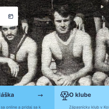
láška
O klube
 sa online a pridaj sa k
Zápasnícky klub v Koš