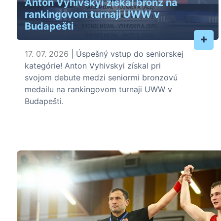
Anton Vyhivskyi získal bronz na
rankingovom turnaji UWW v
Budapešti
+
17. 07. 2026
| Úspešný vstup do seniorskej
kategórie! Anton Vyhivskyi získal pri
svojom debute medzi seniormi bronzovú
medailu na rankingovom turnaji UWW v
Budapešti.