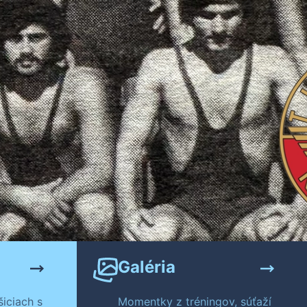
Galéria
iciach s
Momentky z tréningov, súťaží