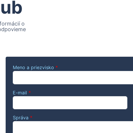
lub
formácií o
 odpovieme
Meno a priezvisko
*
E-mail
*
Správa
*