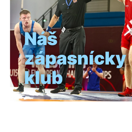
Náš
zápasnícky
klub