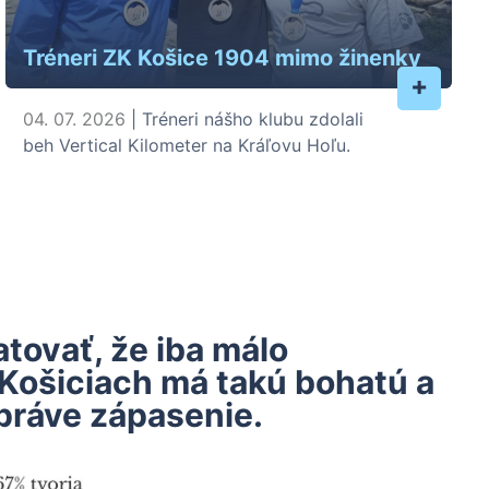
Tréneri ZK Košice 1904 mimo žinenky
+
04. 07. 2026
| Tréneri nášho klubu zdolali
beh Vertical Kilometer na Kráľovu Hoľu.
ovať, že iba málo
 Košiciach má takú bohatú a
práve zápasenie.