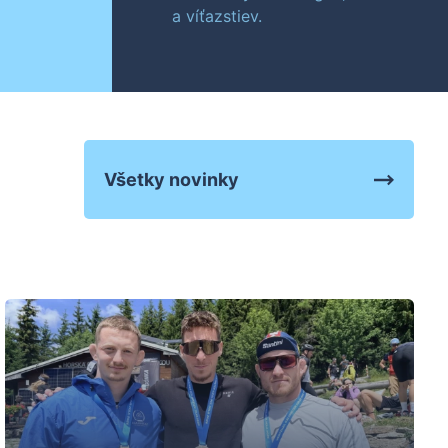
a víťazstiev.
Všetky novinky