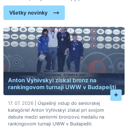
Všetky novinky
Anton Vyhivskyi získal bronz na
rankingovom turnaji UWW v Budapešti
+
17. 07. 2026
| Úspešný vstup do seniorskej
kategórie! Anton Vyhivskyi získal pri svojom
debute medzi seniormi bronzovú medailu na
rankingovom turnaji UWW v Budapešti.