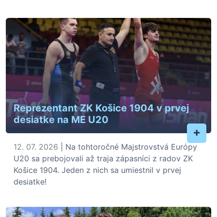
Reprezentant ZK Košice 1904 v prvej
desiatke na ME U20
+
12. 07. 2026
| Na tohtoročné Majstrovstvá Európy
U20 sa prebojovali až traja zápasníci z radov ZK
Košice 1904. Jeden z nich sa umiestnil v prvej
desiatke!