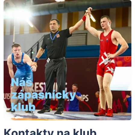
Náš
zápasnícky
klub
Kontakty na klub