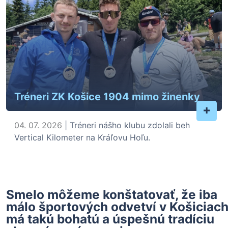
Tréneri ZK Košice 1904 mimo žinenky
+
04. 07. 2026
| Tréneri nášho klubu zdolali beh
Vertical Kilometer na Kráľovu Hoľu.
Smelo môžeme konštatovať, že iba
málo športových odvetví v Košiciac
má takú bohatú a úspešnú tradíciu