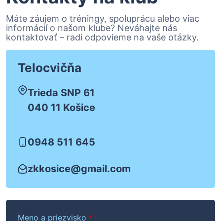
Máte záujem o tréningy, spoluprácu alebo viac
informácií o našom klube? Neváhajte nás
kontaktovať – radi odpovieme na vaše otázky.
Telocvičňa
Trieda SNP 61
040 11 Košice
0948 511 645
zkkosice@gmail.com
Meno a priezvisko
*