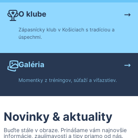
O klube
Zápasnícky klub v Košiciach s tradíciou a
úspechmi.
Galéria
Momentky z tréningov, súťaží a víťazstiev.
Novinky & aktuality
Buďte stále v obraze. Prinášame vám najnovšie
informácie, zaujímavosti a tipy priamo od nás.