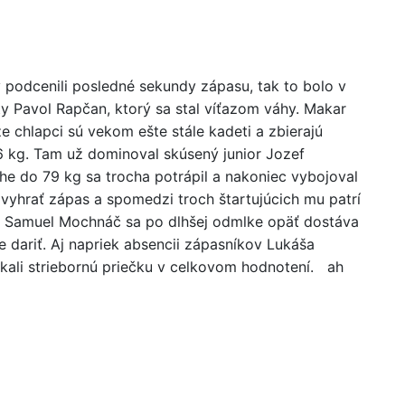
dy podcenili posledné sekundy zápasu, tak to bolo v
y Pavol Rapčan, ktorý sa stal víťazom váhy. Makar
e chlapci sú vekom ešte stále kadeti a zbierajú
86 kg. Tam už dominoval skúsený junior Jozef
áhe do 79 kg sa trocha potrápil a nakoniec vybojoval
vyhrať zápas a spomedzi troch štartujúcich mu patrí
ce Samuel Mochnáč sa po dlhšej odmlke opäť dostáva
 dariť. Aj napriek absencii zápasníkov Lukáša
ali striebornú priečku v celkovom hodnotení. ah