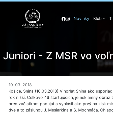
Novinky
Klub
T
Juniori - Z MSR vo voľ
10. 03. 2018
Košice, Snina (10.03.2018) Vihorlat Snina ako usporiad
rok nižší. Celkovo 46 štartujúcich, je neklamný obraz
pred začiatkom podujatia vyhlásil ako prvý na zisk mi
dve a to zásluhou J. Mesiarkina a S. Mochnáča. Chlapco