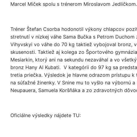
Marcel Miček spolu s trénerom Miroslavom Jedličkom.
Tréner Štefan Csorba hodonotil výkony chlapcov pozitív
stretnutí v nízkej váhe Sama Bučka s Petrom Duchom z
Vihyvskyi vo váhe do 70 kg taktiež vybojoval bronz, vo
skusenosti. Taktiež aj kolega zo Športového gymnázia,
Mesiarkin, ktorý ani na sekundu nezaváhal a vo všetký
bronz Hany Al Kubati. V kategórii do 97 kg sa predst
tretia priečka. Výsledok je hlavne odrazom prístupu
na súťažné žinenky. V Snine mu to vyšlo na výbornú a 
Neupauera, Samuela Koršňáka a zo zdravotných dôvodo
Oficiálne výsledky nájdete TU: