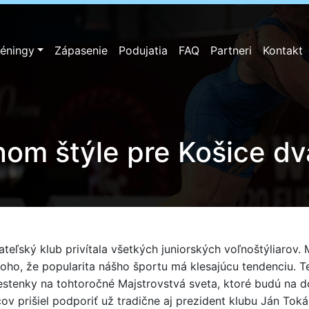
réningy
Zápasenie
Podujatia
FAQ
Partneri
Kontakt
nom štýle pre Košice dva
ateľský klub privítala všetkých juniorských voľnoštýliarov
 toho, že popularita nášho športu má klesajúcu tendenciu. 
estenky na tohtoročné Majstrovstvá sveta, ktoré budú na d
v prišiel podporiť už tradične aj prezident klubu Ján Tokár 