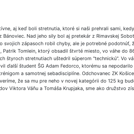
ne, aj keď boli stretnutia, ktoré si naši prehrali sami, ke
 Bánoviec. Nad jeho sily bol aj pretekár z Rimavskej Sobot
 svojich zápasoch robil chyby, ale je potrebné podotnúť, ž
 Patrik Tomlein, ktorý obsadil štvrté miesto, vo váhe do 
ch štyroch stretnutiach uštedril súperom "technickú". Vo v
avil ďalší študent ŠG Adam Fedorco, ktorému sa nepodarilo 
 k trénigom a samotnej sebadisciplíne. Odchovanec ZK Koši
veríme, že sa mu pre neho v novej kategórii do 125 kg bude
v Viktora Váňu a Tomáša Krupjaka, sme ako družstvo získ