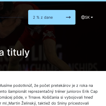
2 % z dane
SK
 tituly
. Musíme podotknúť, že počet pretekárov je z roka na
Tento šampionát reprezentačný tréner juniorov Erik Cap
omácej pôde, v Trnave. Košičania si vybojovali hneď
ml.,Martin Želinský, taktiež do Sniny pricestovali