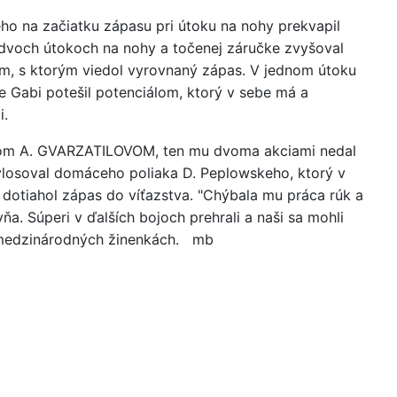
ho na začiatku zápasu pri útoku na nohy prekvapil
o dvoch útokoch na nohy a točenej záručke zvyšoval
vom, s ktorým viedol vyrovnaný zápas. V jednom útoku
e Gabi potešil potenciálom, ktorý v sebe má a
i.
ancom A. GVARZATILOVOM, ten mu dvoma akciami nedal
losoval domáceho poliaka D. Peplowskeho, ktorý v
 dotiahol zápas do víťazstva. "Chýbala mu práca rúk a
ňa. Súperi v ďalších bojoch prehrali a naši sa mohli
a medzinárodných žinenkách. mb