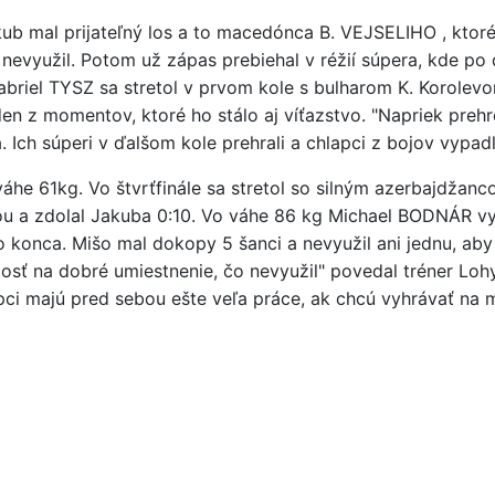
b mal prijateľný los a to macedónca B. VEJSELIHO , ktoré
nevyužil. Potom už zápas prebiehal v réžií súpera, kde p
Gabriel TYSZ sa stretol v prvom kole s bulharom K. Korole
en z momentov, ktoré ho stálo aj víťazstvo. "Napriek prehr
 Ich súperi v ďalšom kole prehrali a chlapci z bojov vypadl
váhe 61kg. Vo štvrťfinále sa stretol so silným azerbajdž
ou a zdolal Jakuba 0:10. Vo váhe 86 kg Michael BODNÁR vy
o konca. Mišo mal dokopy 5 šanci a nevyužil ani jednu, aby
tosť na dobré umiestnenie, čo nevyužil" povedal tréner Lohy
pci majú pred sebou ešte veľa práce, ak chcú vyhrávať n