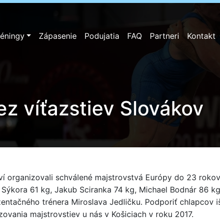
réningy
Zápasenie
Podujatia
FAQ
Partneri
Kontakt
ez víťazstiev Slovákov
rví organizovali schválené majstrovstvá Európy do 23 roko
ub Sýkora 61 kg, Jakub Sciranka 74 kg, Michael Bodnár 86 
entačného trénera Miroslava Jedličku. Podporiť chlapcov iš
ovania majstrovstiev u nás v Košiciach v roku 2017.