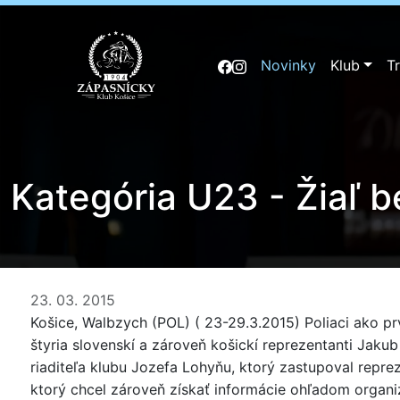
Novinky
Klub
T
Kategória U23 - Žiaľ b
23. 03. 2015
Košice, Walbzych (POL) ( 23-29.3.2015) Poliaci ako p
štyria slovenskí a zároveň košickí reprezentanti Jak
riaditeľa klubu Jozefa Lohyňu, ktorý zastupoval reprez
ktorý chcel zároveň získať informácie ohľadom organiz