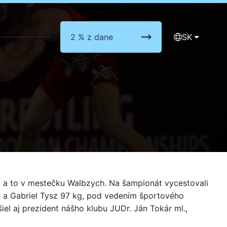
2 % z dane
SK
v a to v mestečku Walbzych. Na šampionát vycestovali
kg a Gabriel Tysz 97 kg, pod vedením športového
iel aj prezident nášho klubu JUDr. Ján Tokár ml.,