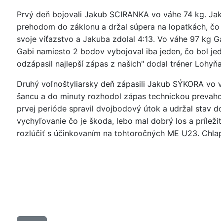
Prvý deň bojovali Jakub SCIRANKA vo váhe 74 kg. Jaku
prehodom do záklonu a držal súpera na lopatkách, čo 
svoje víťazstvo a Jakuba zdolal 4:13. Vo váhe 97 kg 
Gabi namiesto 2 bodov vybojoval iba jeden, čo bol jed
odzápasil najlepší zápas z našich" dodal tréner Lohyňa.
Druhý voľnoštyliarsky deň zápasili Jakub SÝKORA vo 
šancu a do minuty rozhodol zápas technickou prevah
prvej perióde spravil dvojbodový útok a udržal stav d
vychyľovanie čo je škoda, lebo mal dobrý los a príleži
rozlúčiť s účinkovaním na tohtoročných ME U23. Chla